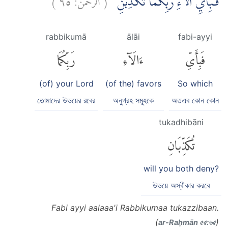
فَبِاَيِّ اٰلَاۤءِ رَبِّكُمَا تُكَذِّبٰنِ
rabbikumā
ālāi
fabi-ayyi
فَبِأَىِّ
ءَالَآءِ
رَبِّكُمَا
(of) your Lord
(of the) favors
So which
তোমাদের উভয়ের রবের
অনুগ্রহ সমূহকে
অতএব কোন কোন
tukadhibāni
تُكَذِّبَانِ
will you both deny?
উভয়ে অস্বীকার করবে
Fabi ayyi aalaaa'i Rabbikumaa tukazzibaan.
(
)
ar-Raḥmān ৫৫:৬৫