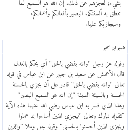
بشيء؛ لعجزهم عن ذلك. إن الله هو السميع لما
تنطق به ألسنتكم، البصير بأفعالكم وأعمالكم،
وسيجازيكم عليها.
تفسير ابن كثير
وقوله عز وجل "والله يقضي بالحق" أي يحكم بالعدل
قال الأعمش عن سعيد بن جبير عن ابن عباس في قوله
تعالى "والله يقضي بالحق" قادر على أن يجزي بالحسنة
الحسنة وبالسيئة السيئة "إن الله هو السميع البصير"
وهذا الذي فسر به ابن عباس رضي الله عنهما هذه الآية
كقوله تبارك وتعالى "ليجزي الذين أساءوا بما عملوا
ويجزي الذين أحسنوا بالحسنى" وقوله جل وعلا "والذين