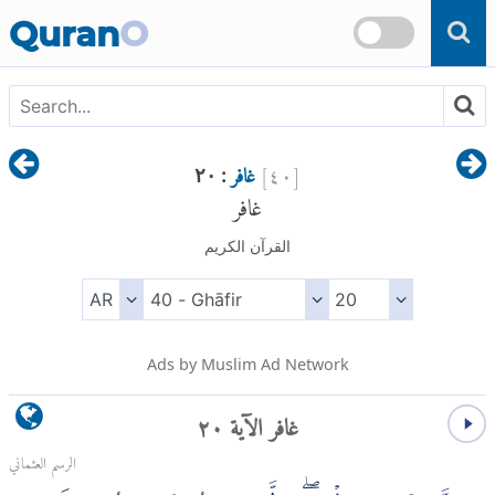
Skip to main content
Quran
O
[
٤٠
]
غافر
: ٢٠
غافر
القرآن الكريم
Ads by Muslim Ad Network
غافر الآية ٢٠
الرسم العثماني