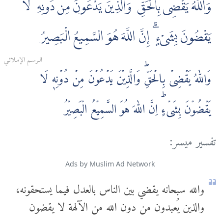
وَاللَّهُ يَقْضِى بِالْحَقِّ ۖ وَالَّذِينَ يَدْعُونَ مِن دُونِهِۦ لَا
يَقْضُونَ بِشَىْءٍ ۗ إِنَّ اللَّهَ هُوَ السَّمِيعُ الْبَصِيرُ
الـرسـم الإمـلائـي
وَاللّٰهُ يَقۡضِىۡ بِالۡحَقِّؕ وَالَّذِيۡنَ يَدۡعُوۡنَ مِنۡ دُوۡنِهٖ لَا
يَقۡضُوۡنَ بِشَىۡءٍؕ اِنَّ اللّٰهَ هُوَ السَّمِيۡعُ الۡبَصِيۡرُ
تفسير ميسر:
Ads by Muslim Ad Network
والله سبحانه يقضي بين الناس بالعدل فيما يستحقونه،
والذين يُعبدون من دون الله من الآلهة لا يقضون