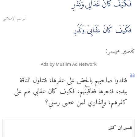
فَكَيْفَ كَانَ عَذَابِى وَنُذُرِ
الـرسـم الإمـلائـي
فَكَيۡفَ كَانَ عَذَابِىۡ وَنُذُرِ
تفسير ميسر:
Ads by Muslim Ad Network
فنادوا صاحبهم بالحض على عقرها، فتناول الناقة
بيده، فنحرها فعاقَبْتُهم، فكيف كان عقابي لهم على
كفرهم، وإنذاري لمن عصى رسلي؟
تفسير ابن كثير