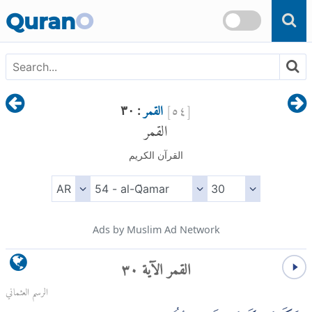
Skip to main content
Quran
O
[
٥٤
]
القمر
: ٣٠
القمر
القرآن الكريم
Ads by Muslim Ad Network
القمر الآية ٣٠
الرسم العثماني