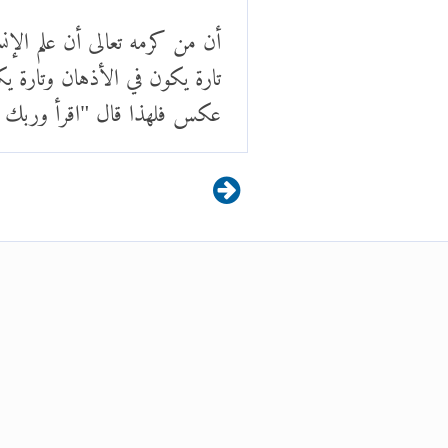
أن من كرمه تعالى أن علم الإنسان
تارة يكون في الأذهان وتارة يك
عكس فلهذا قال "اقرأ وربك الأك