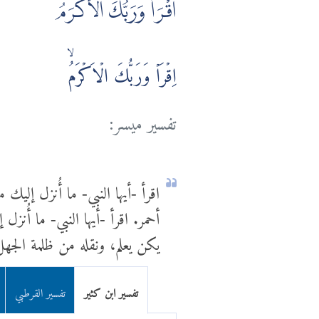
اقْرَأْ وَرَبُّكَ الْأَكْرَمُ
اِقۡرَاۡ وَرَبُّكَ الۡاَكۡرَمُۙ
تفسير ميسر:
اقرأ -أيها النبي- ما أُنزل إلي
أحمر. اقرأ -أيها النبي- ما أُنزل
يكن يعلم، ونقله من ظلمة الجهل 
تفسير ابن كثير
تفسير القرطبي