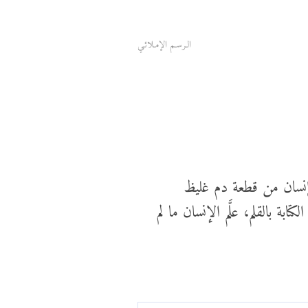
الـرسـم الإمـلائـي
ل إنسان من قطعة دم غليظ
بة بالقلم، علَّم الإنسان ما لم