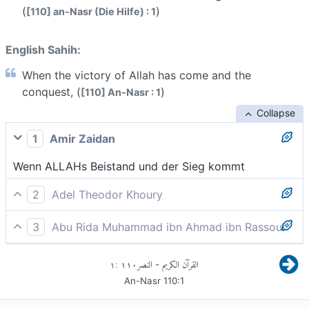
(
)
[110] an-Nasr (Die Hilfe) : 1
English Sahih:
When the victory of Allah has come and the
conquest, (
)
[110] An-Nasr : 1
Collapse
1
Amir Zaidan
Wenn ALLAHs Beistand und der Sieg kommt
2
Adel Theodor Khoury
Wenn die Unterstützung Gottes kommt, und auch der
3
Abu Rida Muhammad ibn Ahmad ibn Rassoul
Erfolg,
Wenn die Hilfe Allahs kommt und der Sieg
١
:
١١٠
النصر
القرآن الكريم
-
An-Nasr
110
:
1