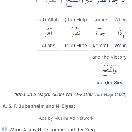
اِذَا جَاۤءَ نَصْرُ اللّٰهِ وَالْفَتْحُۙ
(of) Allah
(the) Help
comes
When
إِذَا
جَآءَ
نَصْرُ
ٱللَّهِ
Allahs
(die) Hilfe
kommt
Wenn
and the Victory
وَٱلْفَتْحُ
und der Sieg
'Idhā Jā'a Naşru Allāhi Wa Al-Fatĥu. (
)
an-Naṣr 110:1
A. S. F. Bubenheim and N. Elyas:
Ads by Muslim Ad Network
Wenn Allahs Hilfe kommt und der Sieg