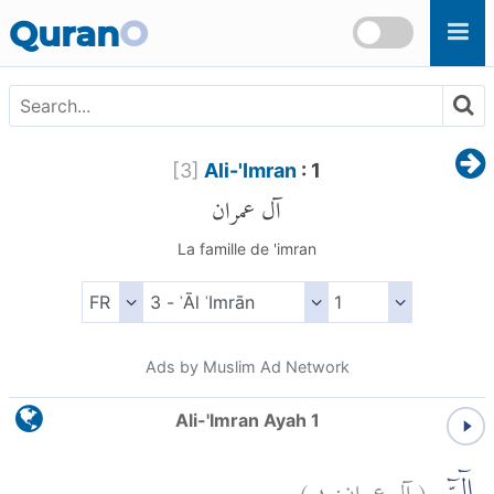
Skip to main content
Quran
O
[
3
]
Ali-'Imran
: 1
آل عمران
La famille de 'imran
Ads by Muslim Ad Network
Ali-'Imran Ayah 1
)
١
آل عمران:
(