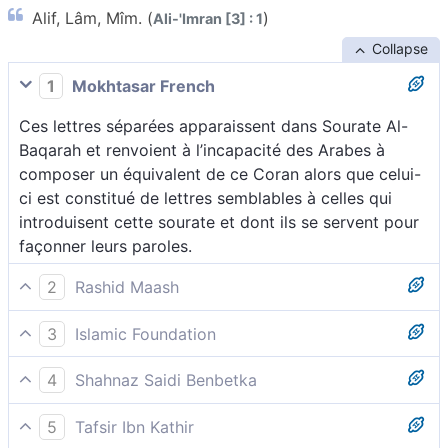
Alif, Lâm, Mîm. (
)
Ali-'Imran [3] : 1
Collapse
1
Mokhtasar French
Ces lettres séparées apparaissent dans Sourate Al-
Baqarah et renvoient à l’incapacité des Arabes à
composer un équivalent de ce Coran alors que celui-
ci est constitué de lettres semblables à celles qui
introduisent cette sourate et dont ils se servent pour
façonner leurs paroles.
2
Rashid Maash
1 Alif-Lâm-Mîm.
3
Islamic Foundation
Alif, Lâm, Mîm
4
Shahnaz Saidi Benbetka
Alif – Lâm – Mîm
5
Tafsir Ibn Kathir