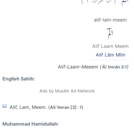
الۤمّۤ
alif-lam-meem
الٓمٓ
Alif Laam Meem
Alif Lâm Mîm
Alif-Laam-Meeem (
)
ʾĀl ʿImrān 3:1
English Sahih:
Ads by Muslim Ad Network
Alif, Lam, Meem. (
)
Ali 'Imran [3] : 1
Muhammad Hamidullah: