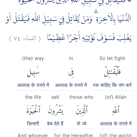
۞ فَلْيُقَاتِلْ فِيْ سَبِيْلِ اللّٰهِ الَّذِيْنَ يَشْرُوْنَ الْحَيٰوةَ
الدُّنْيَا بِالْاٰخِرَةِ ۗ وَمَنْ يُّقَاتِلْ فِيْ سَبِيْلِ اللّٰهِ فَيُقْتَلْ اَوْ
)
٧٤
النساء:
(
يَغْلِبْ فَسَوْفَ نُؤْتِيْهِ اَجْرًا عَظِيْمًا
(the) way
in
So let fight
فَلْيُقَٰتِلْ
فِى
سَبِيلِ
अल्लाह के रास्ते में
अल्लाह के रास्ते में
पस चाहिए कि जंग करें
the life
sell
those who
(of) Allah
ٱللَّهِ
ٱلَّذِينَ
يَشْرُونَ
ٱلْحَيَوٰةَ
ज़िन्दगी
बेच देते हैं
वो जो
अल्लाह के रास्ते में
And whoever
for the Hereafter
(of) the world