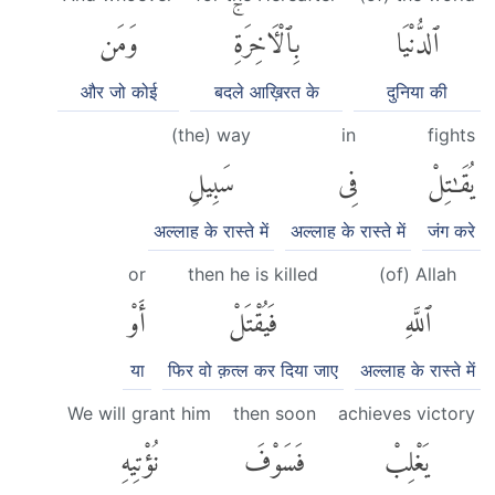
ٱلدُّنْيَا
بِٱلْءَاخِرَةِۚ
وَمَن
और जो कोई
बदले आख़िरत के
दुनिया की
(the) way
in
fights
يُقَٰتِلْ
فِى
سَبِيلِ
अल्लाह के रास्ते में
अल्लाह के रास्ते में
जंग करे
or
then he is killed
(of) Allah
ٱللَّهِ
فَيُقْتَلْ
أَوْ
या
फिर वो क़त्ल कर दिया जाए
अल्लाह के रास्ते में
We will grant him
then soon
achieves victory
يَغْلِبْ
فَسَوْفَ
نُؤْتِيهِ