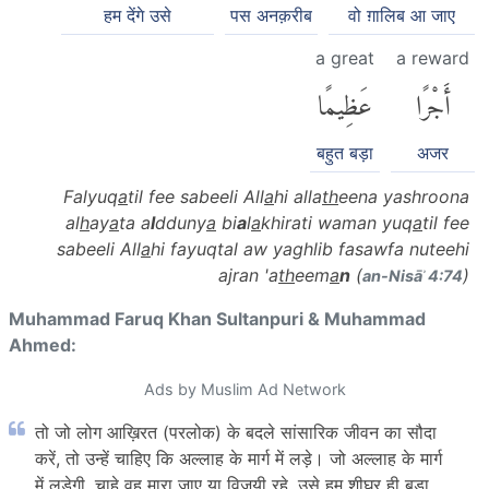
हम देंगे उसे
पस अनक़रीब
वो ग़ालिब आ जाए
a great
a reward
أَجْرًا
عَظِيمًا
बहुत बड़ा
अजर
Falyuq
a
til fee sabeeli All
a
hi alla
th
eena yashroona
al
h
ay
a
ta a
l
dduny
a
bi
a
l
a
khirati waman yuq
a
til fee
sabeeli All
a
hi fayuqtal aw yaghlib fasawfa nuteehi
ajran 'a
th
eem
a
n
(
)
an-Nisāʾ 4:74
Muhammad Faruq Khan Sultanpuri & Muhammad
Ahmed:
Ads by Muslim Ad Network
तो जो लोग आख़िरत (परलोक) के बदले सांसारिक जीवन का सौदा
करें, तो उन्हें चाहिए कि अल्लाह के मार्ग में लड़े। जो अल्लाह के मार्ग
में लड़ेगी, चाहे वह मारा जाए या विजयी रहे, उसे हम शीघ्र ही बड़ा