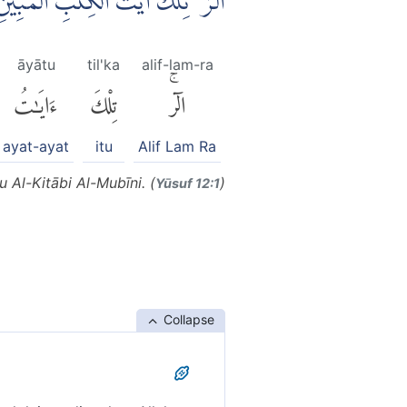
الۤرٰ ۗ تِلْكَ اٰيٰتُ الْكِتٰبِ الْمُبِي
āyātu
til'ka
alif-lam-ra
الٓرۚ
تِلْكَ
ءَايَٰتُ
ayat-ayat
itu
Alif Lam Ra
u Al-Kitābi Al-Mubīni. (
)
Yūsuf 12:1
Collapse