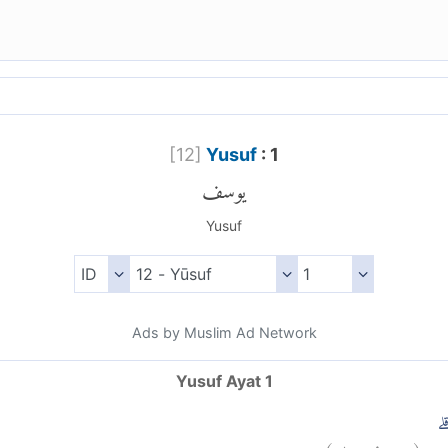
[
12
]
Yusuf
: 1
يوسف
Yusuf
Ads by Muslim Ad Network
Yusuf Ayat 1
)
١
يوسف:
(