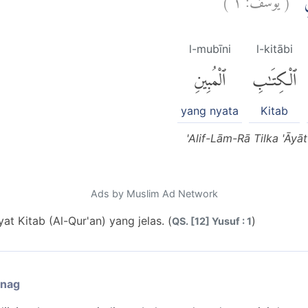
ْنِۗ
l-mubīni
l-kitābi
ٱلْكِتَٰبِ
ٱلْمُبِينِ
yang nyata
Kitab
'Alif-Lām-Rā Tilka 'Āyāt
Ads by Muslim Ad Network
yat Kitab (Al-Qur'an) yang jelas. (
)
QS. [12] Yusuf : 1
enag