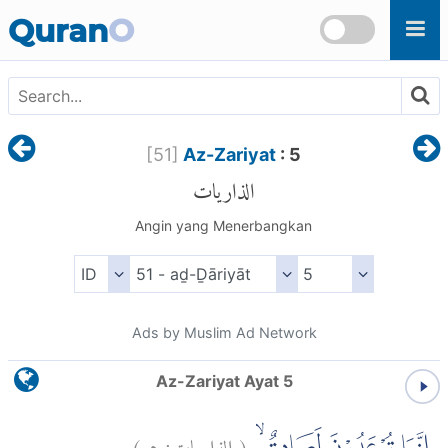
Skip to main content
Quran
O
[
51
]
Az-Zariyat
: 5
الذاريات
Angin yang Menerbangkan
Ads by Muslim Ad Network
Az-Zariyat Ayat 5
)
٥
الذاريات:
(