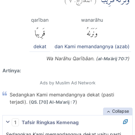
وَّنَرٰىهُ قَرِيْبًاۗ
qarīban
wanarāhu
وَنَرَىٰهُ
قَرِيبًا
dekat
dan Kami memandangnya (azab)
Wa Narāhu Qarībāan. (
)
al-Maʿārij 70:7
Artinya:
Ads by Muslim Ad Network
Sedangkan Kami memandangnya dekat (pasti
terjadi). (
)
QS. [70] Al-Ma'arij : 7
Collapse
1
Tafsir Ringkas Kemenag
Sedangkan Kami memandangnya dekat
yaitu pasti