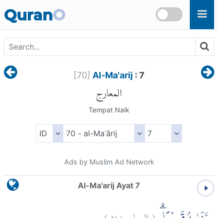
Skip to main content
Quran
O
[
70
]
Al-Ma'arij
: 7
المعارج
Tempat Naik
Ads by Muslim Ad Network
Al-Ma'arij Ayat 7
)
٧
المعارج:
(