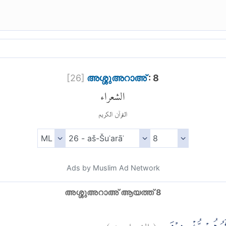
[
26
]
അശ്ശുഅറാഅ്
: 8
الشعراء
القرآن الكريم
Ads by Muslim Ad Network
അശ്ശുഅറാഅ് ആയത്ത് 8
)
٨
الشعراء:
(