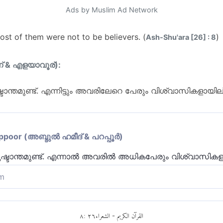
Ads by Muslim Ad Network
most of them were not to be believers. (
)
Ash-Shu'ara [26] : 8
ന് & എളയാവൂര്):
ടാന്തമുണ്ട്. എന്നിട്ടും അവരിലേറെ പേരും വിശ്വാസികളായില്
or (അബ്ദുല്‍ ഹമീദ് & പറപ്പൂര്‍)
ദൃഷ്ടാന്തമുണ്ട്. എന്നാല്‍ അവരില്‍ ‍അധികപേരും വിശ്വാസിക
m
ളായ ഇനം സസ്യങ്ങളെ ഭൂമിയിൽ മുളപ്പിച്ചതിൽ മരിച്ചവരെ ജ
യപ്പെടുത്തുന്ന വ്യക്തമായ ദൃഷ്ടാന്തമുണ്ട്. എന്നാൽ അ
٨
:
٢٦
الشعراء
القرآن الكريم
-
്നവരായിരുന്നില്ല.