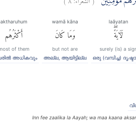
ْثَرُهُمْ مُّؤْمِنِيْنَ
aktharuhum
wamā kāna
laāyatan
لَءَايَةًۖ
وَمَا كَانَ
أَكْثَرُهُم
most of them
but not are
surely (is) a sig
ില്‍ അധികവും
അല്ല, ആയിട്ടില്ല
ഒരു (വമ്പിച്ച) ദൃഷ്ടാ
വി
Inn fee zaalika la Aayah; wa maa kaana aks