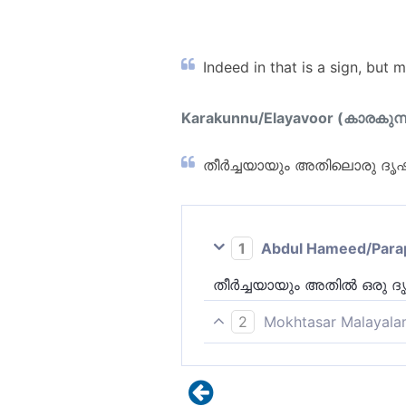
Indeed in that is a sign, but 
Karakunnu/Elayavoor (കാരകുന്
തീര്‍ച്ചയായും അതിലൊരു ദൃഷ്
1
Abdul Hameed/Parappo
തീര്‍ച്ചയായും അതില്‍ ഒരു 
2
Mokhtasar Malayala
തീർച്ചയായും വ്യത്യസ്തങ്ങ
കഴിവുള്ളവനാണെന്നത് ബോധ്
അല്ലാഹുവിൽ വിശ്വസിക്കുന