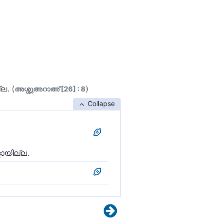
ല. (
)
അശ്ശുഅറാഅ് [26] : 8
Collapse
ളായില്ല.
ീവിപ്പിക്കുവാൻ അല്ലാഹു
വരിൽ ബഹുഭൂരിപക്ഷവും