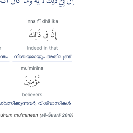
اِنَّ فِيْ ذٰلِكَ لَاٰيَةًۗ وَمَا كَانَ اَك
inna fī dhālika
إِنَّ فِى ذَٰلِكَ
n
Indeed in that
ന്തം
നിശ്ചയമായും അതിലുണ്ട്
mu'minīna
مُّؤْمِنِينَ
believers
ശ്വസിക്കുന്നവര്‍, വിശ്വാസികള്‍
aruhum mu'mineen (
)
aš-Šuʿarāʾ 26:8