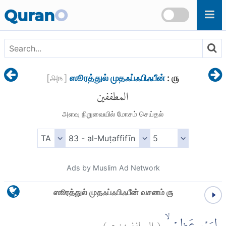
Skip to main content
Quran
O
[
௮௩
]
ஸூரத்துல் முதஃப்ஃபிஃபீன்
: ௫
المطففين
அளவு நிறுவையில் மோசம் செய்தல்
Ads by Muslim Ad Network
ஸூரத்துல் முதஃப்ஃபிஃபீன் வசனம் ௫
)
٥
المطففين:
(