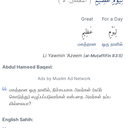
لِيَوْمٍ عَظِيْمٍۙ
Great
For a Day
لِيَوْمٍ
عَظِيمٍ
மகத்தான
ஒரு நாளில்
Li Yawmin 'Azeem (
)
al-Muṭaffifīn 83:5
Abdul Hameed Baqavi:
Ads by Muslim Ad Network
மகத்தான ஒரு நாளில், நிச்சயமாக அவர்கள் (உயிர்
கொடுத்து) எழுப்பப்படுவார்கள் என்பதை அவர்கள் நம்ப
வில்லையா?
English Sahih: