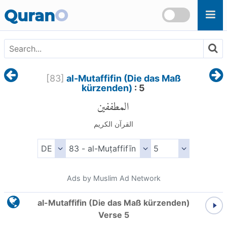
Skip to main content
Quran
O
[
83
]
al-Mutaffifin (Die das Maß
kürzenden)
: 5
المطففين
القرآن الكريم
Ads by Muslim Ad Network
al-Mutaffifin (Die das Maß kürzenden)
Verse 5