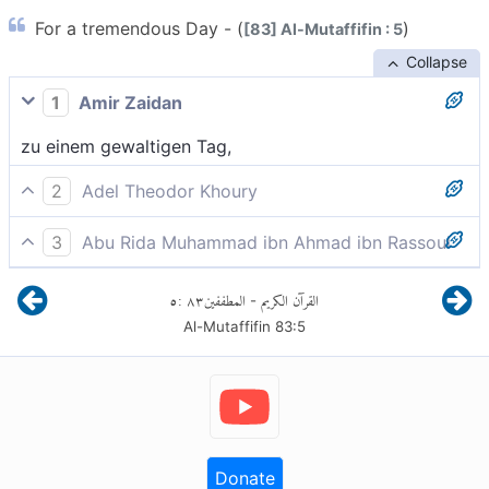
For a tremendous Day - (
)
[83] Al-Mutaffifin : 5
Collapse
1
Amir Zaidan
zu einem gewaltigen Tag,
2
Adel Theodor Khoury
Zu einem gewaltigen Tag,
3
Abu Rida Muhammad ibn Ahmad ibn Rassoul
an einem großen Tag
٥
:
٨٣
المطففين
القرآن الكريم
-
Al-Mutaffifin
83
:
5
Donate