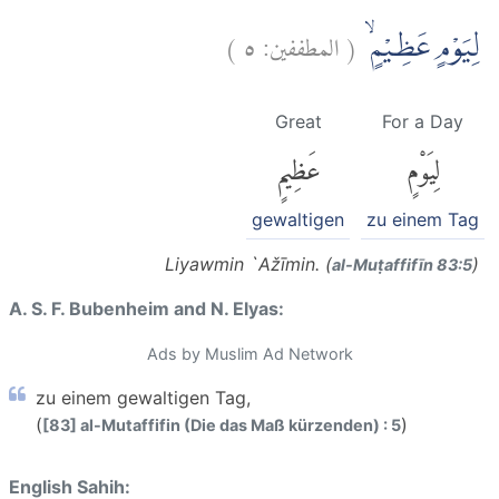
)
٥
المطففين:
(
لِيَوْمٍ عَظِيْمٍۙ
Great
For a Day
لِيَوْمٍ
عَظِيمٍ
gewaltigen
zu einem Tag
Liyawmin `Ažīmin. (
)
al-Muṭaffifīn 83:5
A. S. F. Bubenheim and N. Elyas:
Ads by Muslim Ad Network
zu einem gewaltigen Tag,
(
)
[83] al-Mutaffifin (Die das Maß kürzenden) : 5
English Sahih: