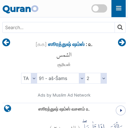
Skip to main content
Quran
O
[
௯௧
]
ஸூரத்துஷ் ஷம்ஸ்
: ௨
الشمس
சூரியன்
Ads by Muslim Ad Network
ஸூரத்துஷ் ஷம்ஸ் வசனம் ௨
)
٢
الشمس:
(