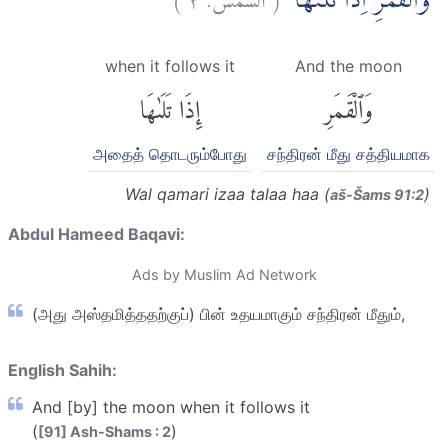
وَالْقَمَرِ اِذَا تَلٰىهَاۖ
when it follows it
And the moon
وَٱلْقَمَرِ
إِذَا تَلَىٰهَا
அதைத் தொடரும்போது
சந்திரன் மீது சத்தியமாக
Wal qamari izaa talaa haa (
)
aš-Šams 91:2
Abdul Hameed Baqavi:
Ads by Muslim Ad Network
(அது அஸ்தமித்ததற்குப்) பின் உதயமாகும் சந்திரன் மீதும்,
English Sahih:
And [by] the moon when it follows it
(
)
[91] Ash-Shams : 2