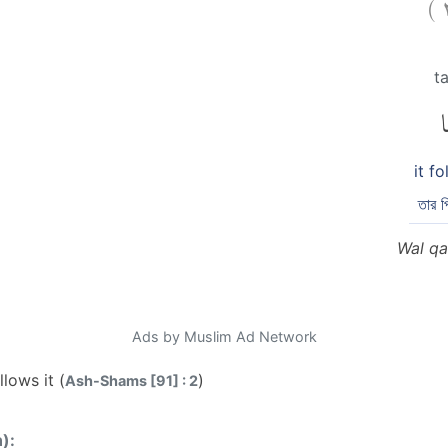
)
t
َا
it fo
তার 
Wal qa
Ads by Muslim Ad Network
lows it (
)
Ash-Shams [91] : 2
n):