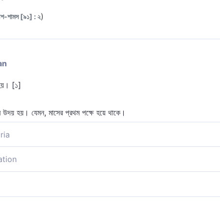
)
শ-শামস [৯১] : ২
an
ত হয়। [১]
ন্দ্র উদয় হয়। যেমন, মাসের প্রথম পক্ষে হয়ে থাকে।
ria
য় [১] ,
ation
 অনুসরণ করে, সূর্যের পর আসে। এর অর্থ এই হতে পারে যে, যখন চন্দ্র সূর্যাস্তের পরপরেই
[কুরতুবী]