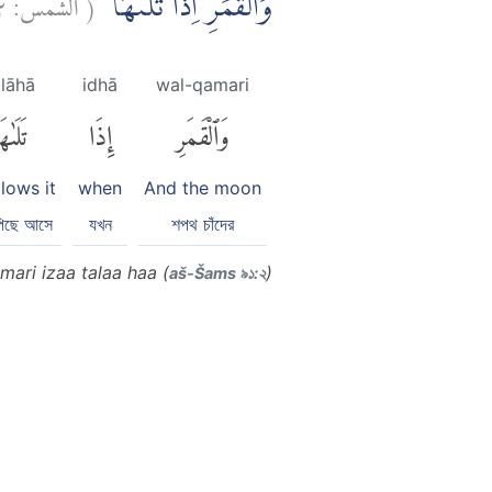
٢
الشمس:
(
وَالْقَمَرِ اِذَا تَلٰىهَاۖ
alāhā
idhā
wal-qamari
وَٱلْقَمَرِ
إِذَا
تَلَىٰه
llows it
when
And the moon
পিছে আসে
যখন
শপথ চাঁদের
mari izaa talaa haa (
)
aš-Šams ৯১:২