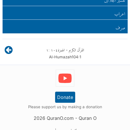
اعراب
صرف
القرآن الكريم
الهمزة
١٠٤
:
١
-
Al-Humazah
104
:
1
Donate
Please support us by making a donation
2026
QuranO.com
- Quran O
اتصل
حول