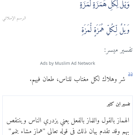
وَيْلٌ لِّكُلِّ هُمَزَةٍ لُّمَزَةٍ
الـرسـم الإمـلائـي
وَيۡلٌ لِّـكُلِّ هُمَزَةٍ لُّمَزَةِ
تفسير ميسر:
Ads by Muslim Ad Network
شر وهلاك لكل مغتاب للناس، طعان فيهم.
تفسير ابن كثير
الهماز بالقول واللماز بالفعل يعني يزدري الناس وينتقص
بهم وقد تقدم بيان ذلك في قوله تعالى "هماز مشاء بنميم"