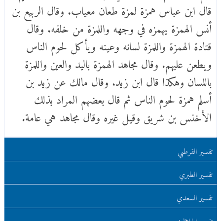
قال ابن عباس همزة لمزة طعان معياب. وقال الربيع بن
أنس الهمزة يهمزه في وجهه واللمزة من خلفه. وقال
قتادة الهمزة واللمزة لسانه وعينه ويأكل لحوم الناس
ويطعن عليهم. وقال مجاهد الهمزة باليد والعين واللمزة
باللسان وهكذا قال ابن زيد. وقال مالك عن زيد بن
أسلم همزة لحوم الناس ثم قال بعضهم المراد بذلك
الأخنس بن شريق وقيل غيره وقال مجاهد هي عامة.
تفسير القرطبي
تفسير الطبري
تفسير السعدي
تفسير الجلالين