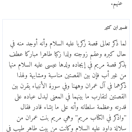
عنهم.
تفسير ابن كثير
لما ذكر تعالى قصة زكريا عليه السلام وأنه أوجد منه في
حال كبره وعقم زوجته ولدا زكيا طاهرا مباركا عطف
بذكر قصة مريم في إيجاده ولدها عيسى عليه السلام منها
من غير أب فإن بين القصتين مناسبة ومشابهة ولهذا
ذكرهما في آل عمران وههنا وفي سورة الأنبياء يقرن بين
القصتين لتقارب ما بينهما في المعنى ليدل عباده على
قدرته وعظمة سلطانه وأنه على ما يشاء قادر فقال
"واذكر في الكتاب مريم" وهي مريم بنت عمران من
سلالة داود عليه السلام وكانت من بيت طاهر طيب في