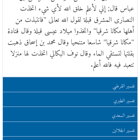
عباس قال; إني لأعلم خلق الله لأي شيء اتخذت
النصارى المشرق قبلة لقول الله تعالى "فانتبذت من
أهلها مكانا شرقيا" واتخذوا ميلاد عيسى قبلة وقال قتادة
"مكانا شرقيا" شاسعا متنحيا وقال محمد بن إسحاق ذهبت
بقلتها لتستقي الماء وقال نوف البكالي اتخذت لها منزلا
تتعبد فيه فالله أعلم.
تفسير القرطبي
تفسير الطبري
تفسير السعدي
تفسير الجلالين