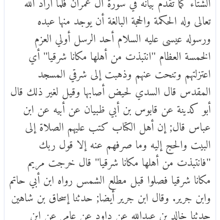
الشتاء كما تقدم بيانه في سورة آل عمران فلما أراد الله
تعالى وله الحكمة والحجة البالغة أن يوجد منها عبده
ورسوله عيسى عليه السلام أحد الرسل أولي العزم
الخمسة العظام "انتبذت من أهلها مكانا شرقيا" أي
اعتزلتهم وتنحت عنهم وذهبت إلى شرقي المسجد
المقدس قال السدي لحيض أصابها وقيل لغير ذلك قال
أبو كدينة عن قابوس بن أبي ظبيان عن أبيه عن ابن
عباس قال; إن أهل الكتاب كتب عليهم الصلاة إلى
البيت والحج إليه وما صرفهم عنه إلا قول ربك
"فانتبذت من أهلها مكانا شرقيا" قال خرجت مريم
مكانا شرقيا فصلوا قبل مطلع الشمس رواه ابن أبي حاتم
وابن جرير. وقال ابن جرير أيضا; حدثنا إسحاق بن شاهين
حدثنا خالد بن عبدالله عن داود عن عامر عن ابن