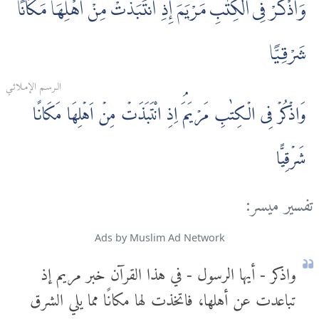
وَاذْكُرْ فِى الْكِتٰبِ مَرْيَمَ إِذِ انتَبَذَتْ مِنْ أَهْلِهَا مَكَانًا
شَرْقِيًّا
الـرسـم الإمـلائـي
وَاذۡكُرۡ فِى الۡـكِتٰبِ مَرۡيَمَ‌ۘ اِذِ انْتَبَذَتۡ مِنۡ اَهۡلِهَا مَكَانًا
شَرۡقِيًّا
تفسير ميسر:
Ads by Muslim Ad Network
واذكر - أيها الرسول - في هذا القرآن خبر مريم إذ
تباعدت عن أهلها، فاتخذت لها مكانًا مما يلي الشرق