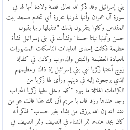
بني إسرائيل وقد ذكر الله تعالى قصة ولادة أمها لها في
سورة آل عمران وأنها نذرتها محررة أي تخدم مسجد بيت
المقدس وكانوا يتقربون بذلك "فتقبلها ربها بقبول
حسن وأنبتها نباتا حسنا" ونشأت في بني إسرائيل نشأة
عظيمة فكانت إحدى العابدات الناسكات المشهورات
بالعبادة العظيمة والتبتل والدءوب وكانت في كفالة
زوج أختها زكريا نبي بني إسرائيل إذ ذاك وعظيمهم
الذي يرجعون إليه في دينهم ورأى لها زكريا من
الكرامات الهائلة ما بهره "كلما دخل عليها زكريا المحراب
وجد عندها رزقا قال يا مريم أنى لك هذا قالت هو من
عند الله إن الله يرزق من يشاء بغير حساب" فذكر أنه
كان يجد عندها ثمر الشتاء في الصيف وثمر الصيف في