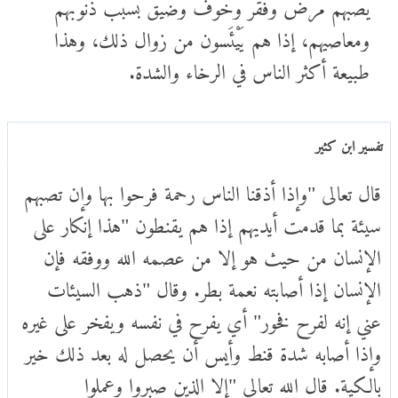
يصبهم مرض وفقر وخوف وضيق بسبب ذنوبهم
ومعاصيهم، إذا هم يَيْئَسون من زوال ذلك، وهذا
طبيعة أكثر الناس في الرخاء والشدة.
تفسير ابن كثير
قال تعالى "وإذا أذقنا الناس رحمة فرحوا بها وإن تصبهم
سيئة بما قدمت أيديهم إذا هم يقنطون "هذا إنكار على
الإنسان من حيث هو إلا من عصمه الله ووفقه فإن
الإنسان إذا أصابته نعمة بطر. وقال "ذهب السيئات
عني إنه لفرح فخور" أي يفرح في نفسه ويفخر على غيره
وإذا أصابه شدة قنط وأيس أن يحصل له بعد ذلك خير
بالكية. قال الله تعالى "إلا الذين صبروا وعملوا