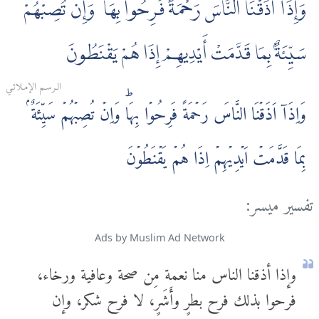
وَإِذَآ أَذَقْنَا النَّاسَ رَحْمَةً فَرِحُوا بِهَا ۖ وَإِن تُصِبْهُمْ
سَيِّئَةٌۢ بِمَا قَدَّمَتْ أَيْدِيهِمْ إِذَا هُمْ يَقْنَطُونَ
الـرسـم الإمـلائـي
وَاِذَاۤ اَذَقۡنَا النَّاسَ رَحۡمَةً فَرِحُوۡا بِهَاؕ‌ وَاِنۡ تُصِبۡهُمۡ سَيِّئَةٌ ۢ
بِمَا قَدَّمَتۡ اَيۡدِيۡهِمۡ اِذَا هُمۡ يَقۡنَطُوۡنَ
تفسير ميسر:
Ads by Muslim Ad Network
وإذا أذقنا الناس منا نعمة مِن صحة وعافية ورخاء،
فرحوا بذلك فرح بطرٍ وأَشَرٍ، لا فرح شكر، وإن