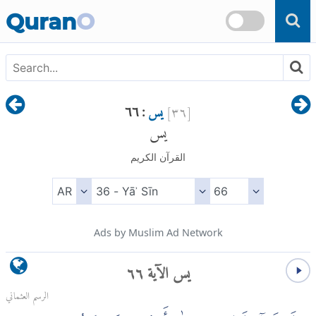
Skip to main content
Quran
O
[
٣٦
]
يس
: ٦٦
يس
القرآن الكريم
Ads by Muslim Ad Network
يس الآية ٦٦
الرسم العثماني