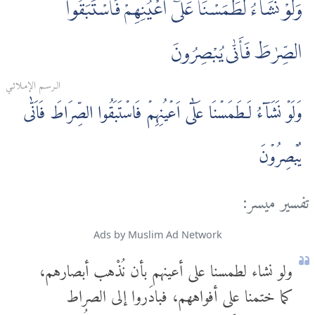
وَلَوْ نَشَآءُ لَطَمَسْنَا عَلٰىٓ أَعْيُنِهِمْ فَاسْتَبَقُوا
الصِّرٰطَ فَأَنّٰى يُبْصِرُونَ
الـرسـم الإمـلائـي
وَلَوۡ نَشَآءُ لَـطَمَسۡنَا عَلٰٓى اَعۡيُنِهِمۡ فَاسۡتَبَقُوا الصِّرَاطَ فَاَنّٰى
يُبۡصِرُوۡنَ
تفسير ميسر:
Ads by Muslim Ad Network
ولو نشاء لطمسنا على أعينهم بأن نُذْهب أبصارهم،
كما ختمنا على أفواههم، فبادَروا إلى الصراط