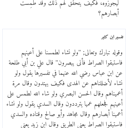
ليجوزوه، فكيف يتحقق لهم ذلك وقد طُمِست
أبصارهم؟
تفسير ابن كثير
وقوله تبارك وتعالى; "ولو نشاء لطمسنا على أعينهم
فاستبقوا الصراط فأنى يبصرون" قال علي بن أبي طلحة
عن ابن عباس رضي الله عنهما في تفسيرها يقول ولو
نشاء لأضللناهم عن الهدى فكيف يهتدون وقال مرة
أعميناهم وقال الحسن البصري ولو شاء الله لطمس على
أعينهم فجعلهم عميا يترددون وقال السدي يقول ولو نشاء
أعمينا أبصارهم وقال مجاهد وأبو صالح وقتاده والسدي
فاستبقوا الصراط يعني الطريق وقال ابن زيد يعني