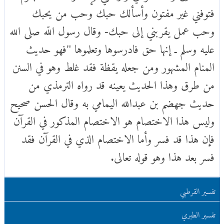
فتوفني غير مفتون وأسألك حبك وحب من يحبك
وحب عمل يقربني إلى حبك- وقال رسول اللّه صلى الله
عليه وسلم ـ إنها حق فادرسوها وتعلموها "فهو حديث
المنام المشهور ومن جعله يقظة فقد غلط وهو في السنن
من طرق وهذا الحديث يعينه قد رواه الترمذي من
حديث جهضم بن عبدالله اليمامي به وقال الحسن صحيح
وليس هذا الاختصام هو الاختصام المذكور في القرآن
فإن هذا قد فسر وأما الاختصام الذي في القرآن فقد
فسر بعد هذا وهو قوله تعالى.
تفسير القرطبي
تفسير الطبري