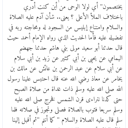
يختصمون" أي لولا الوحى من أين كنت أدري
باختلاف الملأ الأعلى ؟ يعنى.. شأن آدم عليه الصلاة
والسلام وامتناع إبليس من السجود له ومحاجته ربه في
تفضيله عليه فأما الحديث الذي رواه الإمام أحمد حيث
قال حدثنا أبو سعيد مولى بني هاشم حدثنا جهضم
اليمامي عن يحيى بن أبي كثير عن زيد بن أبي سلام
عن أبي سلام عن عبد الرحمن بن عائش عن مالك بن
يخامر عن معاذ رضي الله عنه قال احتبس علينا رسول
اللّه صلى الله عليه وسلم ذات غداة من صلاة الصبح
حتى كدنا نتراءى قرن الشمس فخرج صلى الله عليه
وسلم سريعا فثوب بالصلاة فصلى وتجوز في صلاته فلما
سلم قال عليه الصلاة والسلام " كما أنتم "ثم أقبل إلينا