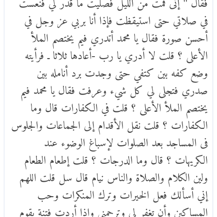
فقال " إنى قمت من الليل فصليت ما قدر لي فنعست
في صلاتي حتى استيقظت فإذا أنا بربي عز وجل في
أحسن صورة فقال يا محمد أتدري فيم يختصم الملأ
الأعلى ؟ قلت لا أدري يا رب -أعادها ثلاثا ـ فرأيته
وضع كفه بين كتفي حتى وجدت برد أنامله بين
صدري فتجلى لي كل شيء وعرفت فقال يا محمد فيم
يختصم الملأ الأعلى ؟ قلت في الكفارات قال وما
الكفارات ؟ قلت نقل الأقدام إلى الجماعات والجلوس
فى المساجد بعد الصلوات لإسباغ الوضوء عند
الكريهات ؟ قال وما الدرجات ؟ قلت إطعام الطعام
ولين الكلام والصلاة والناس نيام قال سل قلت اللهم
إني أسألك فعل الخيرات وترك المنكرات وحب
المساكين وأن تغفر لي وترحمني وإذا أردت فتنة بقوم