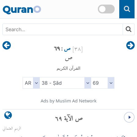
Skip to main content
Quran
O
[
٣٨
]
ص
: ٦٩
ص
القرآن الكريم
Ads by Muslim Ad Network
ص الآية ٦٩
الرسم العثماني