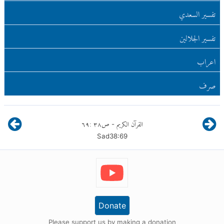
تفسير السعدي
تفسير الجلالين
اعراب
صرف
القرآن الكريم
ص
٣٨
:
٦٩
-
Sad
38
:
69
Donate
Please support us by making a donation