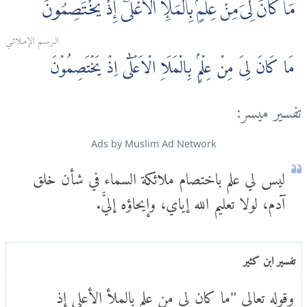
مَا كَانَ لِىَ مِنْ عِلْمٍۢ بِالْمَلَإِ الْأَعْلٰىٓ إِذْ يَخْتَصِمُونَ
الـرسـم الإمـلائـي
مَا كَانَ لِىَ مِنۡ عِلۡمٍۢ بِالۡمَلَاِ الۡاَعۡلٰٓى اِذۡ يَخۡتَصِمُوۡنَ
تفسير ميسر:
Ads by Muslim Ad Network
ليس لي علم باختصام ملائكة السماء في شأن خلق
آدم، لولا تعليم الله إياي، وإيحاؤه إليَّ.
تفسير ابن كثير
وقوله تعالى "ما كان لي من علم بالملأ الأعلى إذ