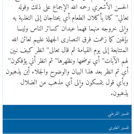
الحسن الأشعري رحمه الله الإجماع على ذلك وقوله
تعالي" كانا يأكلان الطعام أي يحتاجان إلى التغذية به
وإلى خروجه منهما فهما عبدان كسائر الناس وليسا
بإلهين كما زعمت فرق النصارى الجهلة عليهم لعائن الله
المتتابعة إلى يوم القيامة ثم قال تعالى" انظر كيف نبين
لهم الآيات" أي نوضحها ونظهرها" ثم انظر أني يؤفكون"
أي ثم انظر بعد هذا البيان والوضوح والجلاء أين يذهبون
وبأي قول يتمسكون وإلى أي مذهب من الضلال
يذهبون.
تفسير القرطبي
تفسير الطبري