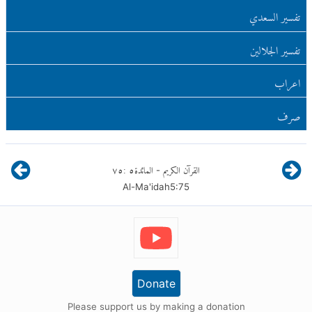
تفسير السعدي
تفسير الجلالين
اعراب
صرف
القرآن الكريم
المائدة
٥
:
٧٥
-
Al-Ma'idah
5
:
75
Donate
Please support us by making a donation