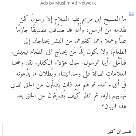
Ads by Muslim Ad Network
ما المسيح ابن مريم عليه السلام إلا رسولٌ كمن
تقدمه من الرسل، وأُمُّه قد صَدَّقت تصديقًا جازمًا
علمًا وعملا وهما كغيرهما من البشر يحتاجان إلى
الطعام، ولا يكون إلهًا مَن يحتاج الى الطعام ليعيش.
فتأمَّل -أيها الرسول- حال هؤلاء الكفار. لقد وضحنا
العلاماتِ الدالةَ على وحدانيتنا، وبُطلان ما يَدَّعونه
في أنبياء الله. ثم هم مع ذلك يَضِلُّون عن الحق الذي
نَهديهم إليه، ثم انظر كيف يُصرفون عن الحق بعد
هذا البيان؟
تفسير ابن كثير