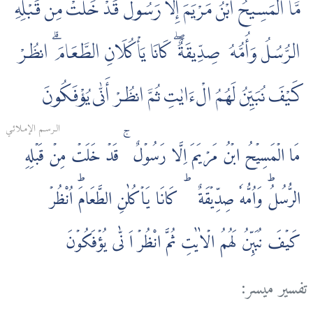
مَّا الْمَسِيحُ ابْنُ مَرْيَمَ إِلَّا رَسُولٌ قَدْ خَلَتْ مِن قَبْلِهِ
الرُّسُلُ وَأُمُّهُۥ صِدِّيقَةٌ ۖ كَانَا يَأْكُلَانِ الطَّعَامَ ۗ انظُرْ
كَيْفَ نُبَيِّنُ لَهُمُ الْءَايٰتِ ثُمَّ انظُرْ أَنّٰى يُؤْفَكُونَ
الـرسـم الإمـلائـي
مَا الۡمَسِيۡحُ ابۡنُ مَرۡيَمَ اِلَّا رَسُوۡلٌ‌ ۚ قَدۡ خَلَتۡ مِنۡ قَبۡلِهِ
الرُّسُلُؕ وَاُمُّهٗ صِدِّيۡقَةٌ‌ ؕ كَانَا يَاۡكُلٰنِ الطَّعَامَ‌ؕ اُنْظُرۡ
كَيۡفَ نُبَيِّنُ لَهُمُ الۡاٰيٰتِ ثُمَّ انْظُرۡ اَ نّٰى يُؤۡفَكُوۡنَ
تفسير ميسر: