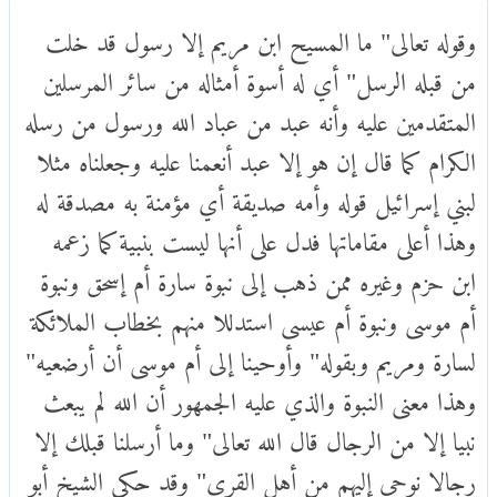
وقوله تعالى" ما المسيح ابن مريم إلا رسول قد خلت
من قبله الرسل" أي له أسوة أمثاله من سائر المرسلين
المتقدمين عليه وأنه عبد من عباد الله ورسول من رسله
الكرام كما قال إن هو إلا عبد أنعمنا عليه وجعلناه مثلا
لبني إسرائيل قوله وأمه صديقة أي مؤمنة به مصدقة له
وهذا أعلى مقاماتها فدل على أنها ليست بنبية كما زعمه
ابن حزم وغيره ممن ذهب إلى نبوة سارة أم إسحق ونبوة
أم موسى ونبوة أم عيسى استدللا منهم بخطاب الملائكة
لسارة ومريم وبقوله" وأوحينا إلى أم موسى أن أرضعيه"
وهذا معنى النبوة والذي عليه الجمهور أن الله لم يبعث
نبيا إلا من الرجال قال الله تعالى" وما أرسلنا قبلك إلا
رجالا نوحي إليهم من أهل القرى" وقد حكى الشيخ أبو