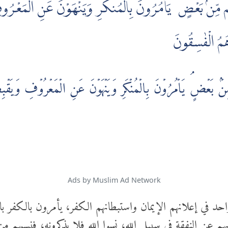
م مِّنۢ بَعْضٍ ۚ يَأْمُرُونَ بِالْمُنكَرِ وَيَنْهَوْنَ عَنِ الْمَعْرُو
 هُمُ الْفٰسِقُونَ
ۡۢ بَعۡضٍ‌ۘ يَاۡمُرُوۡنَ بِالۡمُنۡكَرِ وَيَنۡهَوۡنَ عَنِ الۡمَعۡرُوۡفِ وَيَقۡبِضُوۡنَ
Ads by Muslim Ad Network
د في إعلانهم الإيمان واستبطانهم الكفر، يأمرون بالكفر با
م عن النفقة في سبيل الله، نسوا الله فلا يذكرونه، فنسيهم من