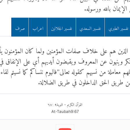
لإيمان بالله ورسوله.
تفسير الطبري
تفسير السعدي
تفسير الجلالين
اعراب
صرف
قين الذين هم على خلاف صفات المؤمنين ولما كان المؤمنون 
نكر وينهون عن المعروف ويقبضون أيديهم أي على الإنفاق في س
هم معاملة من نسيهم كقوله تعالى"فاليوم ننساكم كما نسيتم لقاء
ن طريق الحق الداخلون في طريق الضلالة.
القرآن الكريم
التوبة
٩
:
٦٧
-
At-Taubah
9
:
67