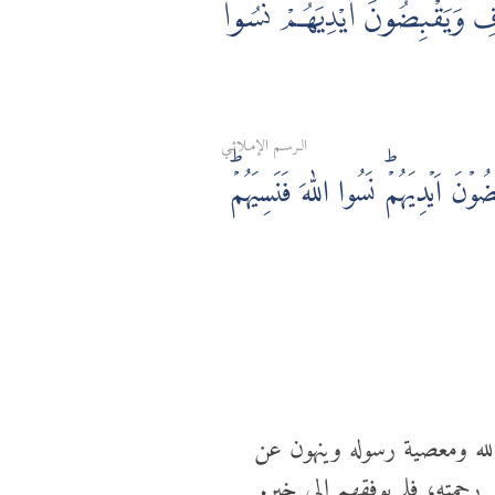
فِ وَيَقْبِضُونَ أَيْدِيَهُمْ ۚ نَسُوا
الـرسـم الإمـلائـي
 اَيۡدِيَهُمۡ‌ؕ نَسُوا اللّٰهَ فَنَسِيَهُمۡ‌ؕ
لله ومعصية رسوله وينهون عن
 رحمته، فلم يوفقهم إلى خير.