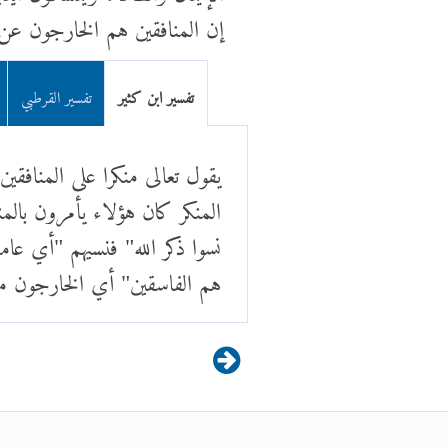
إن المنافقين هم الخارجون عن ا
تفسير ابن كثير
تفسير القرطبي
يقول تعالى منكرا على المناف
المنكر كان هؤلاء يأمرون بالم
نسوا ذكر الله" فنسيهم "أي عامل
هم الفاسقين" أي الخارجون م