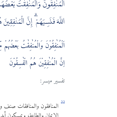
الْمُنٰفِقُونَ وَالْمُنٰفِقٰتُ بَعْضُهُ
اللَّهَ فَنَسِيَهُمْ ۗ إِنَّ الْمُنٰفِقِينَ
اَلۡمُنٰفِقُوۡنَ وَالۡمُنٰفِقٰتُ بَعۡضُهُمۡ مِّن
اِنَّ الۡمُنٰفِقِيۡنَ هُمُ الۡفٰسِقُوۡنَ
تفسير ميسر:
المنافقون والمنافقات صنف واح
الإيمان والطاعة، ويمسكون أيديه