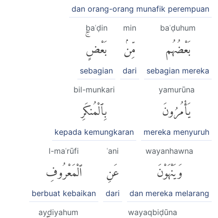
dan orang-orang munafik perempuan
baʿḍin
min
baʿḍuhum
بَعْضُهُم
مِّنۢ
بَعْضٍۚ
sebagian
dari
sebagian mereka
bil-munkari
yamurūna
يَأْمُرُونَ
بِٱلْمُنكَرِ
kepada kemungkaran
mereka menyuruh
l-maʿrūfi
ʿani
wayanhawna
وَيَنْهَوْنَ
عَنِ
ٱلْمَعْرُوفِ
berbuat kebaikan
dari
dan mereka melarang
aydiyahum
wayaqbiḍūna