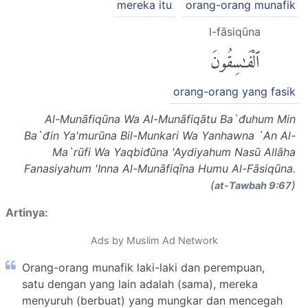
mereka itu
orang-orang munafik
l-fāsiqūna
ٱلْفَٰسِقُونَ
orang-orang yang fasik
Al-Munāfiqūna Wa Al-Munāfiqātu Ba`đuhum Min
Ba`đin Ya'murūna Bil-Munkari Wa Yanhawna `An Al-
Ma`rūfi Wa Yaqbiđūna 'Aydiyahum Nasū Allāha
Fanasiyahum 'Inna Al-Munāfiqīna Humu Al-Fāsiqūna.
(
)
at-Tawbah 9:67
Artinya:
Ads by Muslim Ad Network
Orang-orang munafik laki-laki dan perempuan,
satu dengan yang lain adalah (sama), mereka
menyuruh (berbuat) yang mungkar dan mencegah