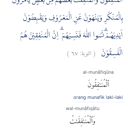
اَلْمُنٰفِقُوْنَ وَالْمُنٰفِقٰتُ بَعْضُهُمْ مِّنْۢ بَعْضٍۘ يَأْمُرُوْنَ
بِالْمُنْكَرِ وَيَنْهَوْنَ عَنِ الْمَعْرُوْفِ وَيَقْبِضُوْنَ
اَيْدِيَهُمْۗ نَسُوا اللّٰهَ فَنَسِيَهُمْ ۗ اِنَّ الْمُنٰفِقِيْنَ هُمُ
)
٦٧
التوبة:
(
الْفٰسِقُوْنَ
al-munāfiqūna
ٱلْمُنَٰفِقُونَ
orang munafik laki-laki
wal-munāfiqātu
وَٱلْمُنَٰفِقَٰتُ