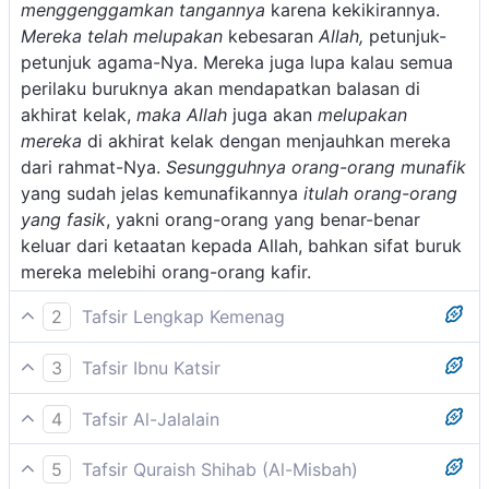
menggenggamkan tangannya
karena kekikirannya.
Mereka telah melupakan
kebesaran
Allah,
petunjuk-
petunjuk agama-Nya. Mereka juga lupa kalau semua
perilaku buruknya akan mendapatkan balasan di
akhirat kelak,
maka Allah
juga akan
melupakan
mereka
di akhirat kelak dengan menjauhkan mereka
dari rahmat-Nya.
Sesungguhnya orang-orang munafik
yang sudah jelas kemunafikannya
itulah orang-orang
yang fasik
, yakni orang-orang yang benar-benar
keluar dari ketaatan kepada Allah, bahkan sifat buruk
mereka melebihi orang-orang kafir.
2
Tafsir Lengkap Kemenag
Ayat ini menerangkan tentang adanya persamaan di
3
Tafsir Ibnu Katsir
antara orang-orang munafik, baik pria maupun
Allah Swt. berfirman mengingkari sifat orang-orang
wanita, baik mengenai sifat-sifat mereka maupun
4
Tafsir Al-Jalalain
munafik yang berbeda dengan sifat yang dimiliki oleh
mengenai akhlak dan perbuatan mereka. Masing-
(Orang-orang munafik laki-laki dan orang-orang
orang-orang yang beriman. Kalau orang-orang
masing saling menganjurkan kepada yang lainnya
5
Tafsir Quraish Shihab (Al-Misbah)
munafik perempuan sebagian dari mereka dengan