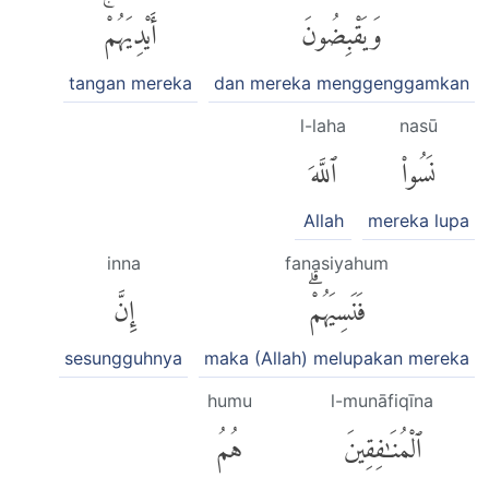
وَيَقْبِضُونَ
أَيْدِيَهُمْۚ
tangan mereka
dan mereka menggenggamkan
l-laha
nasū
نَسُوا۟
ٱللَّهَ
Allah
mereka lupa
inna
fanasiyahum
فَنَسِيَهُمْۗ
إِنَّ
sesungguhnya
maka (Allah) melupakan mereka
humu
l-munāfiqīna
ٱلْمُنَٰفِقِينَ
هُمُ