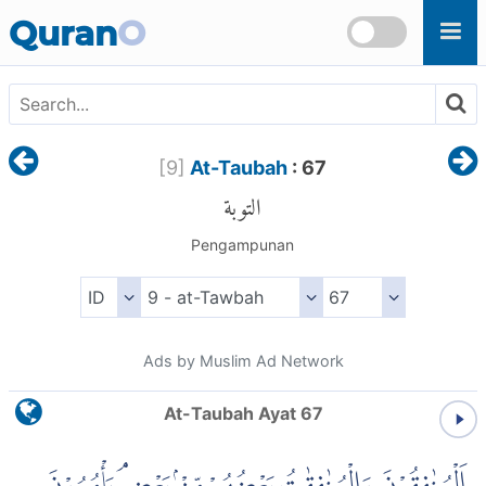
Skip to main content
Quran
O
[
9
]
At-Taubah
: 67
التوبة
Pengampunan
Ads by Muslim Ad Network
At-Taubah Ayat 67