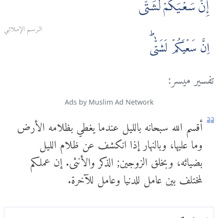
إِنَّ سَعْيَكُمْ لَشَتّٰى
الـرسـم الإمـلائـي
اِنَّ سَعۡيَكُمۡ لَشَتّٰىؕ
تفسير ميسر:
Ads by Muslim Ad Network
أقسم الله سبحانه بالليل عندما يغطي بظلامه الأرض
وما عليها، وبالنهار إذا انكشف عن ظلام الليل
بضيائه، وبخلق الزوجين; الذكر والأنثى. إن عملكم
لمختلف بين عامل للدنيا وعامل للآخرة.