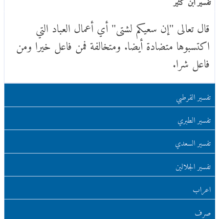
تفسير ابن كثير
قال تعالى "إن سعيكم لشتى" أي أعمال العباد التي
اكتسبوها متضادة أيضا. ومتخالفة فمن فاعل خيرا ومن
فاعل شرا.
تفسير القرطبي
تفسير الطبري
تفسير السعدي
تفسير الجلالين
اعراب
صرف