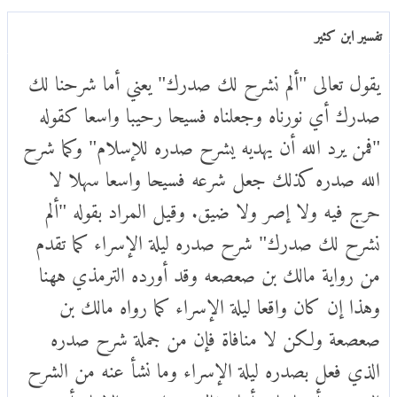
تفسير ابن كثير
يقول تعالى "ألم نشرح لك صدرك" يعني أما شرحنا لك
صدرك أي نورناه وجعلناه فسيحا رحيبا واسعا كقوله
"فمن يرد الله أن يهديه يشرح صدره للإسلام" وكما شرح
الله صدره كذلك جعل شرعه فسيحا واسعا سهلا لا
حرج فيه ولا إصر ولا ضيق. وقيل المراد بقوله "ألم
نشرح لك صدرك" شرح صدره ليلة الإسراء كما تقدم
من رواية مالك بن صعصعه وقد أورده الترمذي ههنا
وهذا إن كان واقعا ليلة الإسراء كما رواه مالك بن
صعصعة ولكن لا منافاة فإن من جملة شرح صدره
الذي فعل بصدره ليلة الإسراء وما نشأ عنه من الشرح