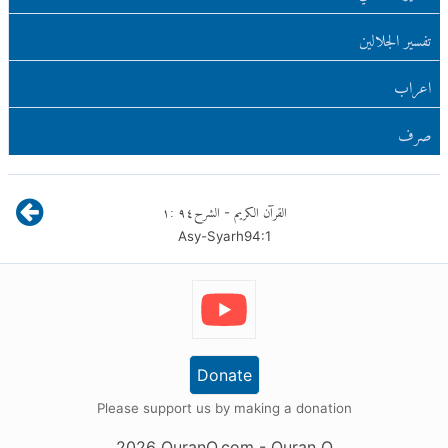
تفسير الجلالين
اعراب
صرف
القرآن الكريم
الشرح
٩٤
:
١
-
Asy-Syarh
94
:
1
Donate
Please support us by making a donation
2026
QuranO.com
- Quran O