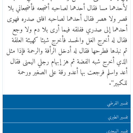
لأحدهما مسا فقال أحدهما لصاحبه أضجعه فأضجعاني بلا
قصر ولا هصر فقال أحدهما لصاحبه افلق صدره فهوى
أحدهما إلى صدري ففلقه فيما أرى بلا دم ولا وجع
فقال له أخرج الغل والحسد فأخرج شيئا كهيئة العلقة
ثم نبذها فطرحها فقال له أدخل الرأفة والرحمة فإذا مثل
الذي أخرج شبه الفضة ثم هز إبهام رجلي اليمنى فقال
أعد واسلم فرجعت بها أعدو رقة على الصغير ورحمة
للكبير".
تفسير القرطبي
تفسير الطبري
تفسير السعدي