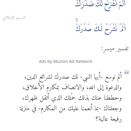
أَلَمْ نَشْرَحْ لَكَ صَدْرَكَ
الـرسـم الإمـلائـي
اَلَمۡ نَشۡرَحۡ لَـكَ صَدۡرَكَۙ
تفسير ميسر:
Ads by Muslim Ad Network
ألم نوسع -أيها النبي- لك صدرك لشرائع الدين،
والدعوة إلى الله، والاتصاف بمكارم الأخلاق،
وحططنا عنك بذلك حِمْلك الذي أثقل ظهرك،
وجعلناك -بما أنعمنا عليك من المكارم- في منزلة
رفيعة عالية؟