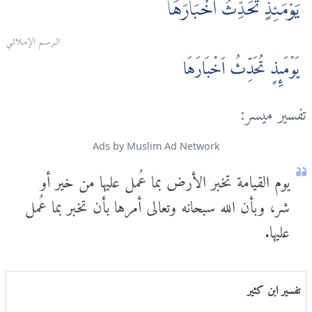
يَوْمَئِذٍ تُحَدِّثُ أَخْبَارَهَا
الـرسـم الإمـلائـي
يَوۡمَٮِٕذٍ تُحَدِّثُ اَخۡبَارَهَا
تفسير ميسر:
Ads by Muslim Ad Network
يوم القيامة تخبر الأرض بما عُمل عليها من خير أو
شر، وبأن الله سبحانه وتعالى أمرها بأن تخبر بما عُمل
عليها.
تفسير ابن كثير