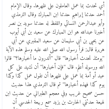
أي تحدث بما عمل العاملون على ظهرها. وقال الإمام
أحمد حدثنا إبراهيم حدثنا ابن المبارك وقال الترمذي
وأبو عبدالرحمن النسائي واللفظ له حدثنا سويد بن نصر
أخبرنا عبدالله هو ابن المبارك عن سعيد بن أبي أيوب
عن يحيى بن أبي سليمان عن سعيد المقبري عن أبي
هريرة قال; قرأ رسول الله صلى الله عليه وسلم هذه الآية
"يومئذ تحدث أخبارها" قال "أتدرون ما أخبارها؟" قالوا
الله ورسوله أعلم. قال "فإن أخبارها" أن تشهد على كل
عبد أو أمة بما عمل على ظهرها أن تقول عمل كذا وكذا
يوم كذا فهذه أخبارها" ثم قال الترمذي هذا حديث
حسن صحيح غريب وفي معجم الطبراني من حديث ابن
لهيعة حدثني الحارث بن يزيد سمع ربيعة الحدسي أن