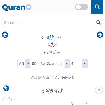
Skip to main content
Quran
O
[
٩٩
]
الزلزلة
: ٤
الزلزلة
القرآن الكريم
Ads by Muslim Ad Network
الزلزلة الآية ٤
الرسم العثماني