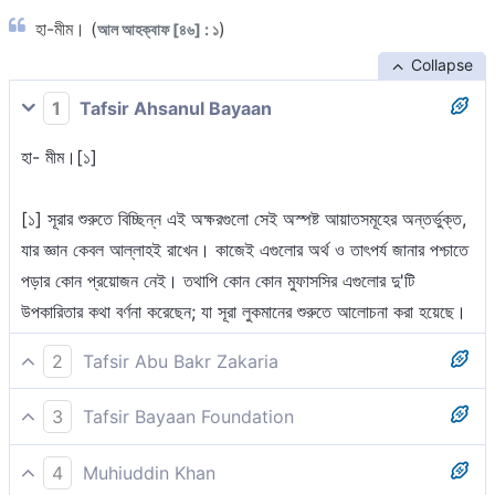
হা-মীম। (
)
আল আহক্বাফ [৪৬] : ১
Collapse
1
Tafsir Ahsanul Bayaan
হা- মীম।[১]
[১] সূরার শুরুতে বিচ্ছিন্ন এই অক্ষরগুলো সেই অস্পষ্ট আয়াতসমূহের অন্তর্ভুক্ত,
যার জ্ঞান কেবল আল্লাহই রাখেন। কাজেই এগুলোর অর্থ ও তাৎপর্য জানার পশ্চাতে
পড়ার কোন প্রয়োজন নেই। তথাপি কোন কোন মুফাসসির এগুলোর দু'টি
উপকারিতার কথা বর্ণনা করেছেন; যা সূরা লুকমানের শুরুতে আলোচনা করা হয়েছে।
2
Tafsir Abu Bakr Zakaria
হা-মীম।
3
Tafsir Bayaan Foundation
হা-মীম।
4
Muhiuddin Khan