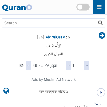
Skip to main content
Quran
O
[
৪৬
]
আল আহক্বাফ
: ১
الأحقاف
القرآن الكريم
Ads by Muslim Ad Network
আল আহক্বাফ আয়াত ১
)
١
الأحقاف:
(