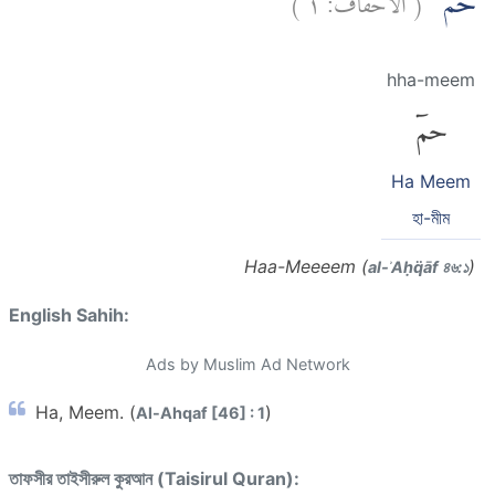
حٰمۤ ۚ
hha-meem
حمٓ
Ha Meem
হা-মীম
Haa-Meeeem (
)
al-ʾAḥq̈āf ৪৬:১
English Sahih:
Ads by Muslim Ad Network
Ha, Meem. (
)
Al-Ahqaf [46] : 1
তাফসীর তাইসীরুল কুরআন (Taisirul Quran):