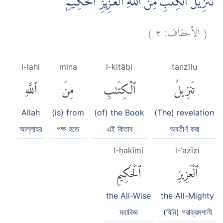
تَنْزِيْلُ الْكِتٰبِ مِنَ اللّٰهِ الْعَزِيْزِ الْحَكِيْمِ
)
٢
الأحقاف:
(
l-lahi
mina
l-kitābi
tanzīlu
تَنزِيلُ
ٱلْكِتَٰبِ
مِنَ
ٱللَّهِ
Allah
(is) from
(of) the Book
(The) revelation
আল্লাহর
পক্ষ হতে
এই কিতাব
অবতীর্ণ করা
l-ḥakīmi
l-ʿazīzi
ٱلْعَزِيزِ
ٱلْحَكِيمِ
the All-Wise
the All-Mighty
মহাবিজ্ঞ
(যিনি) পরাক্রমশালী