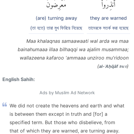
أُنذِرُوا۟
مُعْرِضُونَ
(are) turning away
they are warned
(তা হতে) তারা মুখ ফিরিয়ে নিয়েছে
তাদেরকে সতর্ক করা হয়েছে
Maa khalaqnas samaawaati wal arda wa maa
bainahumaaa illaa bilhaqqi wa ajalim musammaa;
wallazeena kafaroo 'ammaaa unziroo mu'ridoon
(
)
al-ʾAḥq̈āf ৪৬:৩
English Sahih:
Ads by Muslim Ad Network
We did not create the heavens and earth and what
is between them except in truth and [for] a
specified term. But those who disbelieve, from
that of which they are warned, are turning away.