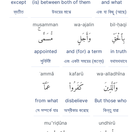
except
(is) between both of them
and what
ব্যতীত
উভয়ের মাঝে
এবং যা কিছু (আছে)
musamman
wa-ajalin
bil-ḥaqi
بِٱلْحَقِّ
وَأَجَلٍ
مُّسَمًّىۚ
appointed
and (for) a term
in truth
সুনির্দিষ্ট
এবং একটা সময়ের (জন্যে)
যথাযথভাবে
ʿammā
kafarū
wa-alladhīna
وَٱلَّذِينَ
كَفَرُوا۟
عَمَّآ
from what
disbelieve
But those who
সে সম্পর্কে যার
অস্বীকার করেছে
কিন্তু যারা
muʿ'riḍūna
undhirū