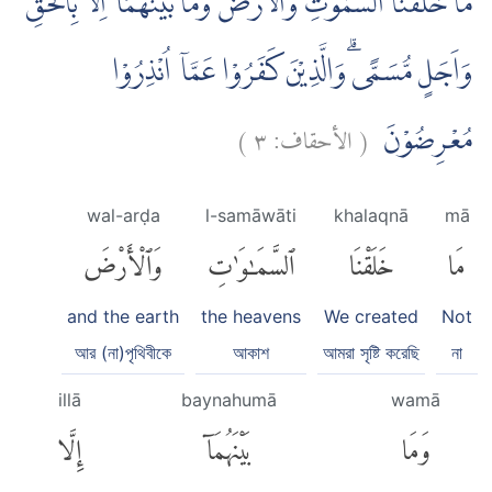
مَا خَلَقْنَا السَّمٰوٰتِ وَالْاَرْضَ وَمَا بَيْنَهُمَآ اِلَّا بِالْحَقِّ
وَاَجَلٍ مُّسَمًّىۗ وَالَّذِيْنَ كَفَرُوْا عَمَّآ اُنْذِرُوْا
)
٣
الأحقاف:
(
مُعْرِضُوْنَ
wal-arḍa
l-samāwāti
khalaqnā
mā
مَا
خَلَقْنَا
ٱلسَّمَٰوَٰتِ
وَٱلْأَرْضَ
and the earth
the heavens
We created
Not
আর (না)পৃথিবীকে
আকাশ
আমরা সৃষ্টি করেছি
না
illā
baynahumā
wamā
وَمَا
بَيْنَهُمَآ
إِلَّا