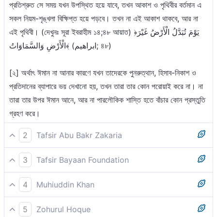
প্রতিশ্রুত সে সময় যখন উপস্থিত হয়ে যাবে, তখন আকাশ ও পৃথিবীর বর্তমান এ
সকল নিয়ম-শৃঙ্খলা বিক্ষিপ্ত হয়ে পড়বে। তখন না এই আকাশ থাকবে, আর না
এই পৃথিবী। (দেখুনঃ সূরা ইবরাহীম ১৪;৪৮ আয়াত) ﴿يَوْمَ تُبَدَّلُ الْأَرْضُ غَيْرَ
الْأَرْضِ وَالسَّمَاوَاتُ﴾ (ابراهيم; ৪৮)
[২] অর্থাৎ ঈমান না আনার কারণে যখন তাদেরকে পুনরুত্থান, হিসাব-নিকাশ ও
প্রতিদানের ব্যাপারে ভয় দেখানো হয়, তখন তারা তার কোন পরোয়াই করে না। না
তারা তার উপর ঈমান আনে, আর না পারলৌকিক শাস্তি হতে বাঁচার কোন প্রস্তুতি
গ্রহণ করে।
2
Tafsir Abu Bakr Zakaria
আসমানসমূহ, যমীন ও এ দু’য়ের মধ্যবর্তী সমস্ত কিছুই আমরা যথাযথ ভাবে ও
3
Tafsir Bayaan Foundation
নির্দিষ্ট সময়ের জন্য সৃষ্টি করেছি। আর যারা কুফরী করেছে, তাদেরকে যে বিষয়ে
আমি আসমানসমূহ, যমীন ও এতদোভয়ের মধ্যে যা কিছু আছে, তা যথাযথভাবে ও
ভীতিপ্ৰদৰ্শন করা হয়েছে তা থেকে মুখ ফিরিয়ে আছে।
4
Muhiuddin Khan
একটি নির্দিষ্ট সময়ের জন্য সৃষ্টি করেছি। আর যারা কুফরী করে, তাদেরকে যে বিষয়ে
নভোমন্ডল, ভূ-মন্ডল ও এতদুভয়ের মধ্যবর্তী সবকিছু আমি যথাযথভাবেই এবং নির্দিষ্ট
সতর্ক করা হয়েছে তা থেকে তারা বিমুখ।
5
Zohurul Hoque