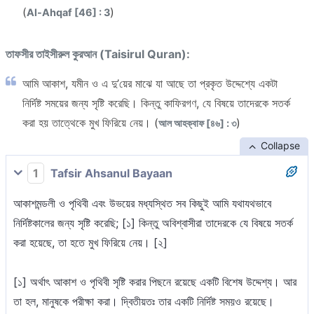
(
)
Al-Ahqaf [46] : 3
তাফসীর তাইসীরুল কুরআন (Taisirul Quran):
আমি আকাশ, যমীন ও এ দু’য়ের মাঝে যা আছে তা প্রকৃত উদ্দেশ্যে একটা
নির্দিষ্ট সময়ের জন্য সৃষ্টি করেছি। কিন্তু কাফিরগণ, যে বিষয়ে তাদেরকে সতর্ক
করা হয় তাত্থেকে মুখ ফিরিয়ে নেয়। (
)
আল আহক্বাফ [৪৬] : ৩
Collapse
1
Tafsir Ahsanul Bayaan
আকাশমন্ডলী ও পৃথিবী এবং উভয়ের মধ্যস্থিত সব কিছুই আমি যথাযথভাবে
নির্দিষ্টকালের জন্য সৃষ্টি করেছি; [১] কিন্তু অবিশ্বাসীরা তাদেরকে যে বিষয়ে সতর্ক
করা হয়েছে, তা হতে মুখ ফিরিয়ে নেয়। [২]
[১] অর্থাৎ আকাশ ও পৃথিবী সৃষ্টি করার পিছনে রয়েছে একটি বিশেষ উদ্দেশ্য। আর
তা হল, মানুষকে পরীক্ষা করা। দ্বিতীয়তঃ তার একটি নির্দিষ্ট সময়ও রয়েছে।