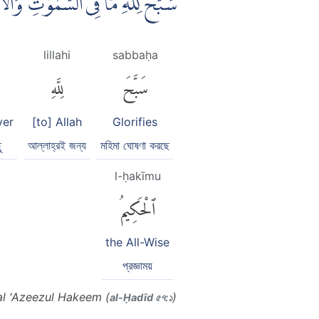
سَبَّحَ لِلّٰهِ مَا فِى السَّمٰوٰتِ وَال
lillahi
sabbaḥa
سَبَّحَ
لِلَّهِ
ver
[to] Allah
Glorifies
ু
আল্লাহ্‌রই জন্য
মহিমা ঘোষণা করছে
l-ḥakīmu
ٱلْحَكِيمُ
the All-Wise
প্রজ্ঞাময়
al 'Azeezul Hakeem (
)
al-Ḥadīd ৫৭:১