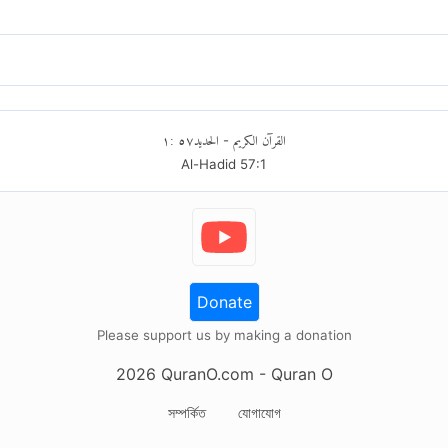
রতা ও মহিমা ঘোষণা করে। তিনি মহাপরাক্রমশালী, অসীম প্রজ্ঞাবান।
 তাঁর পবিত্রতা ও মাহত্ম্য বর্ণনা করেছে। তিনি সেই প্ররাক্রমশালী যাঁকে কেউ পরাস্ত করত
omplete tafsir.
١
:
٥٧
الحديد
القرآن الكريم
-
Al-Hadid
57
:
1
Donate
Please support us by making a donation
2026
QuranO.com
- Quran O
সম্পর্কিত
যোগাযোগ