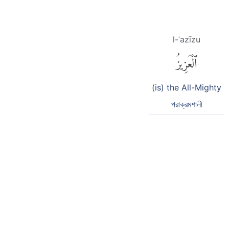
l-ʿazīzu
ٱلْعَزِيزُ
(is) the All-Mighty
পরাক্রমশালী