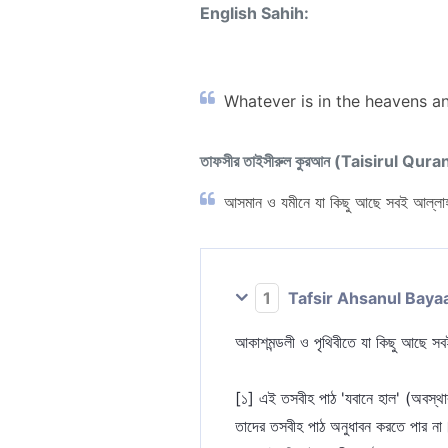
English Sahih:
Whatever is in the heavens and
তাফসীর তাইসীরুল কুরআন (Taisirul Qura
আসমান ও যমীনে যা কিছু আছে সবই আল্লাহর 
1
Tafsir Ahsanul Baya
আকাশমন্ডলী ও পৃথিবীতে যা কিছু আছে সব
[১] এই তসবীহ পাঠ 'যবানে হাল' (অবস্থার ভাষা) দ্বারা নয়
তাদের তসবীহ পাঠ অনুধাবন করতে পার ন