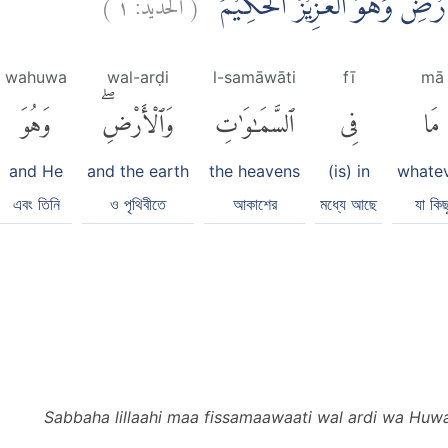
)
١
الحديد:
(
ْاَرْضِۚ وَهُوَ الْعَزِيْزُ الْحَكِيْمُ
wahuwa
wal-arḍi
l-samāwāti
fī
mā
مَا
فِى
ٱلسَّمَٰوَٰتِ
وَٱلْأَرْضِۖ
وَهُوَ
and He
and the earth
the heavens
(is) in
whate
এবং তিনি
ও পৃথিবীতে
আকাশের
মধ্যে আছে
যা কিছ
Sabbaha lillaahi maa fissamaawaati wal ardi wa Huw