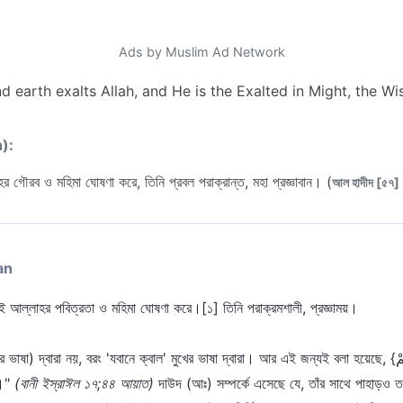
Ads by Muslim Ad Network
 earth exalts Allah, and He is the Exalted in Might, the Wis
n):
গৌরব ও মহিমা ঘোষণা করে, তিনি প্রবল পরাক্রান্ত, মহা প্রজ্ঞাবান। (
আল হাদীদ [৫৭] 
an
ই আল্লাহর পবিত্রতা ও মহিমা ঘোষণা করে।[১] তিনি পরাক্রমশালী, প্রজ্ঞাময়।
, বরং 'যবানে ক্বাল' মুখের ভাষা দ্বারা। আর এই জন্যই বলা হয়েছে, {وَلَكِنْ لاَ تَفْقَهُوْنَ تَسْبِيْحَهُمْ} "তোমরা
া।"
(বানী ইস্রাঈল ১৭;৪৪ আয়াত)
দাউদ (আঃ) সম্পর্কে এসেছে যে, তাঁর সাথে পাহাড়ও