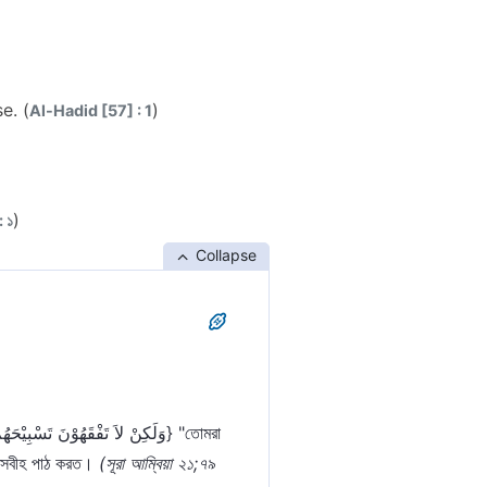
e. (
)
Al-Hadid [57] : 1
)
: ১
Collapse
 তসবীহ পাঠ করত।
(সূরা আম্বিয়া ২১;৭৯