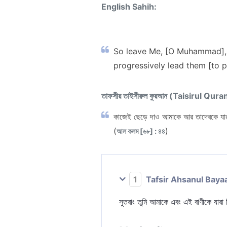
English Sahih:
So leave Me, [O Muhammad], wi
progressively lead them [to 
তাফসীর তাইসীরুল কুরআন (Taisirul Qura
কাজেই ছেড়ে দাও আমাকে আর তাদেরকে যারা
(
)
আল কলম [৬৮] : ৪৪
1
Tafsir Ahsanul Baya
সুতরাং তুমি আমাকে এবং এই বাণীকে যারা