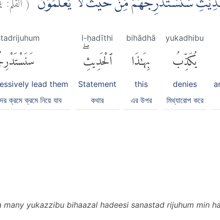
٤
القلم:
(
ْحَدِيْثِۗ سَنَسْتَدْرِجُهُمْ مِّنْ حَيْثُ لَا يَعْلَمُوْنَۙ
tadrijuhum
l-ḥadīthi
bihādhā
yukadhibu
يُكَذِّبُ
بِهَٰذَا
ٱلْحَدِيثِۖ
سَنَسْتَدْرِ
essively lead them
Statement
this
denies
a
ের ক্রমে ক্রমে নিয়ে যাব
কথার
এর উপর
মিথ্যারোপ করে
 many yukazzibu bihaazal hadeesi sanastad rijuhum min ha