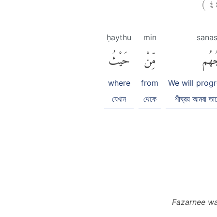
)
٤
ḥaythu
min
sanas
جُهُم
مِّنْ
حَيْثُ
where
from
We will progr
যেখান
থেকে
শীঘ্রয় আমরা তাদ
Fazarnee wa