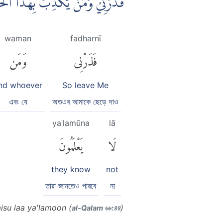
فَذَرْنِيْ وَمَنْ يُّكَذِّبُ بِهٰذَا ال
waman
fadharnī
فَذَرْنِى
وَمَن
nd whoever
So leave Me
এবং যে
অতএব আমাকে ছেড়ে দাও
yaʿlamūna
lā
لَا
يَعْلَمُونَ
they know
not
তারা জানতেও পারবে
না
isu laa ya'lamoon (
)
al-Q̈alam ৬৮:৪৪