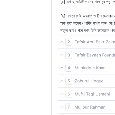
[১] অর্থাৎ, আমিই তাদের সাথে বুঝাপড়া 
[২] এখানে সেই অবকাশ ও ঢিল দেওয়ার কথা
অবাধ্যতা সত্ত্বেও পার্থিব সম্পদ লাভ এব
সত্বর ফল। পরে যখন তিনি তাদেরকে পাক
2
Tafsir Abu Bakr Zaka
অতএব ছেড়ে দিন আমাকে এবং যারা এ বাণ
3
Tafsir Bayaan Found
অতএব ছেড়ে দাও আমাকে এবং যারা এ বাণী
4
Muhiuddin Khan
অতএব, যারা এই কালামকে মিথ্যা বলে, তা
5
Zohurul Hoque
অতএব আমাকে এবং যে এই বাণী প্রত্যাখ্
6
Mufti Taqi Usmani
সুতরাং (হে রাসূল!) যারা এ বাণীকে প্রত
7
Mujibur Rahman
পারবে না।