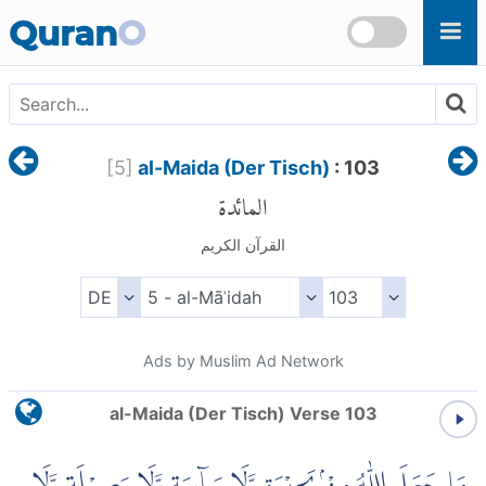
Skip to main content
Quran
O
[
5
]
al-Maida (Der Tisch)
: 103
المائدة
القرآن الكريم
Ads by Muslim Ad Network
al-Maida (Der Tisch) Verse 103