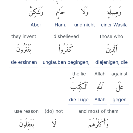
وَصِيلَةٍ
وَلَا
حَامٍۙ
وَلَٰكِنَّ
Aber
Ham.
und nicht
einer Wasila
they invent
disbelieved
those who
ٱلَّذِينَ
كَفَرُوا۟
يَفْتَرُونَ
sie ersinnen
unglauben begingen,
diejenigen, die
the lie
Allah
against
عَلَى
ٱللَّهِ
ٱلْكَذِبَۖ
die Lüge
Allah
gegen
use reason
(do) not
and most of them
وَأَكْثَرُهُمْ
لَا
يَعْقِلُونَ