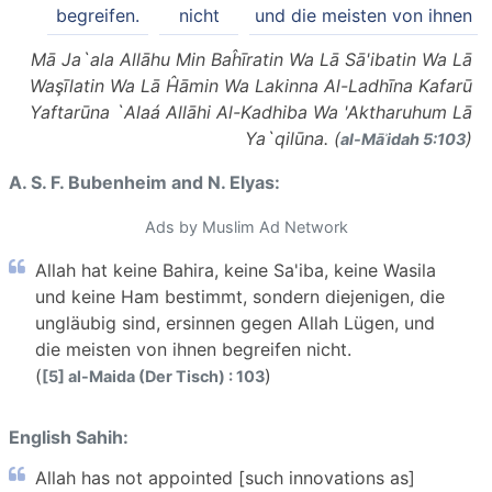
begreifen.
nicht
und die meisten von ihnen
Mā Ja`ala Allāhu Min Baĥīratin Wa Lā Sā'ibatin Wa Lā
Waşīlatin Wa Lā Ĥāmin Wa Lakinna Al-Ladhīna Kafarū
Yaftarūna `Alaá Allāhi Al-Kadhiba Wa 'Aktharuhum Lā
Ya`qilūna. (
)
al-Māʾidah 5:103
A. S. F. Bubenheim and N. Elyas:
Ads by Muslim Ad Network
Allah hat keine Bahira, keine Sa'iba, keine Wasila
und keine Ham bestimmt, sondern diejenigen, die
ungläubig sind, ersinnen gegen Allah Lügen, und
die meisten von ihnen begreifen nicht.
(
)
[5] al-Maida (Der Tisch) : 103
English Sahih:
Allah has not appointed [such innovations as]