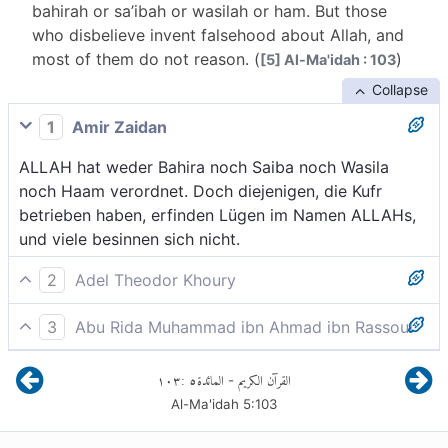
bahirah or sa’ibah or wasilah or ham. But those
who disbelieve invent falsehood about Allah, and
most of them do not reason. (
)
[5] Al-Ma'idah : 103
Collapse
1
Amir Zaidan
ALLAH hat weder Bahira noch Saiba noch Wasila
noch Haam verordnet. Doch diejenigen, die Kufr
betrieben haben, erfinden Lügen im Namen ALLAHs,
und viele besinnen sich nicht.
2
Adel Theodor Khoury
Gott hat keine Vorschriften festgelegt in bezug auf
3
Abu Rida Muhammad ibn Ahmad ibn Rassoul
ohrgeschlitzte oder freiweidende Kamelstuten oder
Allah hat keinerlei "Bahira " oder "Saiba " oder "Wasila
auf Schafe, die weiblichen Nachwuchs nacheinander
١٠٣
:
٥
المائدة
القرآن الكريم
-
" oder "Ham " geboten; vielmehr ersinnen die
werfen, oder auf Kamelhengste, die (dank ihrer
Al-Ma'idah
5
:
103
Ungläubigen eine Lüge gegen Allah, und die meisten
Leistung) ihren Rücken (vor Traglast) schützen. Aber
von ihnen begreifen es nicht.
diejenigen, die ungläubig sind, erdichten Lügen gegen