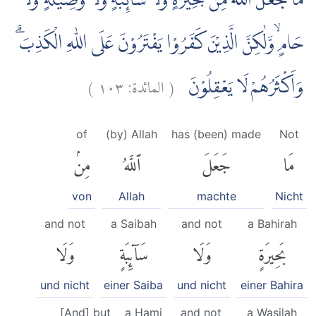
مَا جَعَلَ اللّٰهُ مِنْۢ بَحِيْرَةٍ وَّلَا سَاۤىِٕبَةٍ وَّلَا وَصِيْلَةٍ وَّلَا
حَامٍ ۙوَّلٰكِنَّ الَّذِيْنَ كَفَرُوْا يَفْتَرُوْنَ عَلَى اللّٰهِ الْكَذِبَۗ
)
١٠٣
المائدة:
(
وَاَكْثَرُهُمْ لَا يَعْقِلُوْنَ
of
(by) Allah
has (been) made
Not
مَا
جَعَلَ
ٱللَّهُ
مِنۢ
von
Allah
machte
Nicht
and not
a Saibah
and not
a Bahirah
بَحِيرَةٍ
وَلَا
سَآئِبَةٍ
وَلَا
und nicht
einer Saiba
und nicht
einer Bahira
[And] but
a Hami
and not
a Wasilah