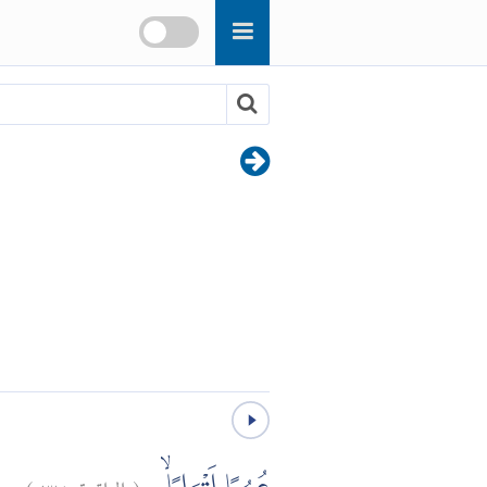
)
٣٧
الواقعة:
(