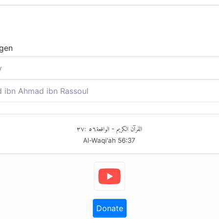
igen
y
ibn Ahmad ibn Rassoul
innen
٣٧
:
٥٦
الواقعة
القرآن الكريم
-
Al-Waqi'ah
56
:
37
Donate