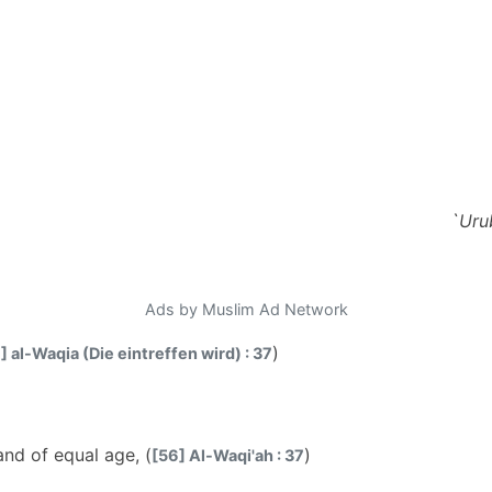
`Uru
Ads by Muslim Ad Network
)
] al-Waqia (Die eintreffen wird) : 37
nd of equal age, (
)
[56] Al-Waqi'ah : 37