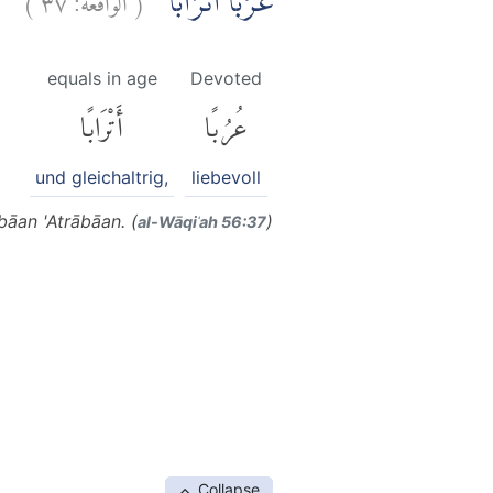
عُرُبًا اَتْرَابًاۙ
equals in age
Devoted
عُرُبًا
أَتْرَابًا
und gleichaltrig,
liebevoll
bāan 'Atrābāan. (
)
al-Wāqiʿah 56:37
Collapse