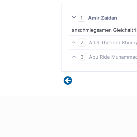
1
Amir Zaidan
anschmiegsamen Gleichaltr
2
Adel Theodor Khour
Liebevoll und gleichaltrig,
3
Abu Rida Muhammad 
zu liebevollen Altersgenoss