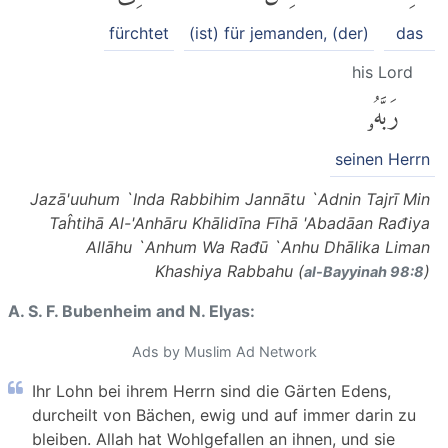
fürchtet
(ist) für jemanden, (der)
das
his Lord
رَبَّهُۥ
seinen Herrn
Jazā'uuhum `Inda Rabbihim Jannātu `Adnin Tajrī Min
Taĥtihā Al-'Anhāru Khālidīna Fīhā 'Abadāan Rađiya
Allāhu `Anhum Wa Rađū `Anhu Dhālika Liman
Khashiya Rabbahu (
)
al-Bayyinah 98:8
A. S. F. Bubenheim and N. Elyas:
Ads by Muslim Ad Network
Ihr Lohn bei ihrem Herrn sind die Gärten Edens,
durcheilt von Bächen, ewig und auf immer darin zu
bleiben. Allah hat Wohlgefallen an ihnen, und sie