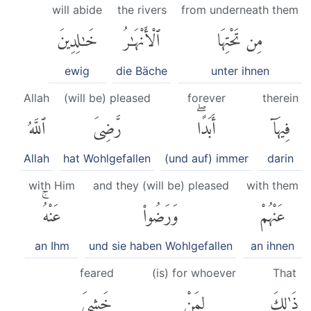
will abide
the rivers
from underneath them
مِن تَحْتِهَا
ٱلْأَنْهَٰرُ
خَٰلِدِينَ
ewig
die Bäche
unter ihnen
Allah
(will be) pleased
forever
therein
فِيهَآ
أَبَدًاۖ
رَّضِىَ
ٱللَّهُ
Allah
hat Wohlgefallen
(und auf) immer
darin
with Him
and they (will be) pleased
with them
عَنْهُمْ
وَرَضُوا۟
عَنْهُۚ
an Ihm
und sie haben Wohlgefallen
an ihnen
feared
(is) for whoever
That
ذَٰلِكَ
لِمَنْ
خَشِىَ