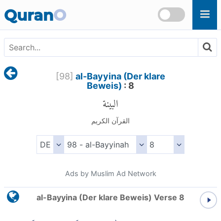
Skip to main content
Quran
O
[
98
]
al-Bayyina (Der klare
Beweis)
: 8
البينة
القرآن الكريم
Ads by Muslim Ad Network
al-Bayyina (Der klare Beweis) Verse 8