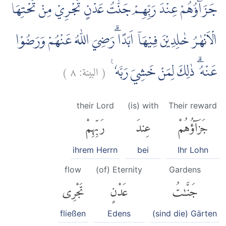
جَزَاۤؤُهُمْ عِنْدَ رَبِّهِمْ جَنّٰتُ عَدْنٍ تَجْرِيْ مِنْ تَحْتِهَا
الْاَنْهٰرُ خٰلِدِيْنَ فِيْهَآ اَبَدًا ۗرَضِيَ اللّٰهُ عَنْهُمْ وَرَضُوْا
)
٨
البينة:
(
عَنْهُ ۗ ذٰلِكَ لِمَنْ خَشِيَ رَبَّهٗ ࣖ
their Lord
(is) with
Their reward
جَزَآؤُهُمْ
عِندَ
رَبِّهِمْ
ihrem Herrn
bei
Ihr Lohn
flow
(of) Eternity
Gardens
جَنَّٰتُ
عَدْنٍ
تَجْرِى
fließen
Edens
(sind die) Gärten