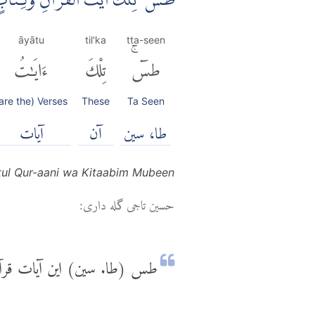
طٰسۤ ۚ تِلْكَ اٰيٰتُ الْقُرْاٰنِ وَكِتَاب
āyātu
til'ka
tta-seen
طسٓۚ
تِلْكَ
ءَايَٰتُ
are the) Verses
These
Ta Seen
طا، سین
آن
آیات
tul Qur-aani wa Kitaabim Mubeen
حسین تاجی گله داری:
طس (طا. سین) این آیات قرآ