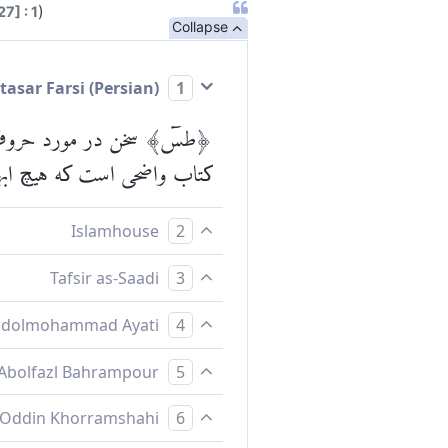
)
7] : 1
Collapse
Mokhtasar Farsi (Persian)
1
﴿طسٓ﴾ سخن در مورد حروف شبی
کتاب واضحی است که هیچ ابها
Islamhouse
2
طس [= طا. سین]. این، آیات
Tafsir as-Saadi
3
27:6 for complete tafsir.
Abdolmohammad Ayati
4
طا، سين. اين است آيات قرآن
Abolfazl Bahrampour
5
طا، سين. اين آيات قرآن و ك
Baha Oddin Khorramshahi
6