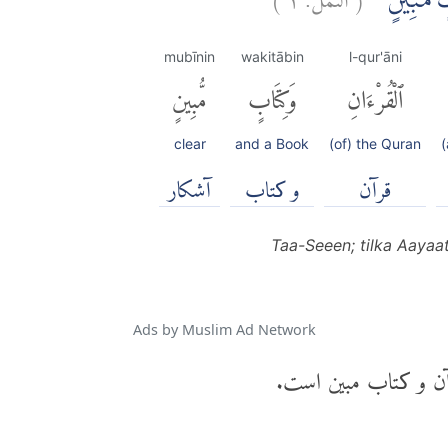
ٍ مُّبِيْنٍ ۙ
mubīnin
wakitābin
l-qur'āni
ٱلْقُرْءَانِ
وَكِتَابٍ
مُّبِينٍ
clear
and a Book
(of) the Quran
(
قرآن
و کتاب
آشكار
Taa-Seeen; tilka Aayaa
Ads by Muslim Ad Network
ن و کتاب مبین است.