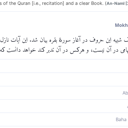
 of the Quran [i.e., recitation] and a clear Book. (
An-Naml [2
ه این حروف در آغاز سورۀ بقره بیان شد. این آیات نازل‌شد
می در آن نیست، و هرکس در آن تدبر کند خواهد دانست که ا
 قرآن و کتابی روشنگر است.
Please check ayah 
 و كتاب روشنگر
تاب روشنگر است