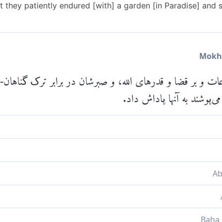
 they patiently endured [with] a garden [in Paradise] and s
عات و بر قضا و قدرهای الله، و صبرشان در برابر ترک گناهان- ب
ی‌پوشند به آنها پاداش داد.
 بهشت و [لباس‌های] حریر [بهشتی] به آنان پاداش داد.
Please check ayah 76
اداششان را بهشت و حرير داد
بهشت و حرير پاداششان دهد