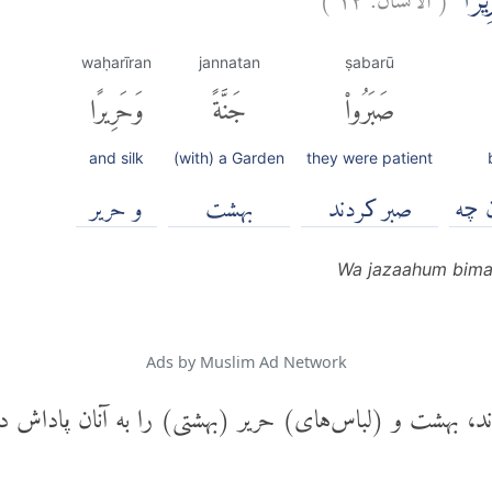
يْرًاۙ
waḥarīran
jannatan
ṣabarū
صَبَرُوا۟
جَنَّةً
وَحَرِيرًا
and silk
(with) a Garden
they were patient
 چه
صبر کردند
بهشت
و حریر
Wa jazaahum bima
Ads by Muslim Ad Network
، بهشت و (لباس‌های) حریر (بهشتی) را به آنان پاداش دا