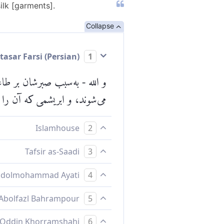
ilk [garments].
Collapse
Mokhtasar Farsi (Persian)
1
و الله - به‌سبب صبرشان بر طا
می‌شوند، و ابریشمی که آن را م
Islamhouse
2
و به [پاداش] صبری که کردند،
Tafsir as-Saadi
3
:31 for complete tafsir.
Abdolmohammad Ayati
4
به پاداش صبرى كه كرده‌اند پ
Abolfazl Bahrampour
5
و به پاس آن كه صبر كردند، 
Baha Oddin Khorramshahi
6