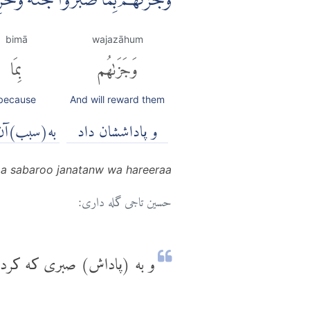
وَجَزٰىهُمْ بِمَا صَبَرُوْا جَنَّةً وَّحَرِ
bimā
wajazāhum
وَجَزَىٰهُم
بِمَا
because
And will reward them
و پاداششان داد
به(سبب)آن
a sabaroo janatanw wa hareeraa
حسین تاجی گله داری:
و به (پاداش) صبری که کردند