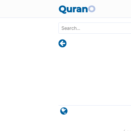
Skip to main content
Quran
O
)
٧