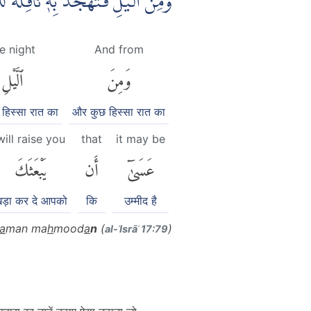
وَمِنَ الَّيْلِ فَتَهَجَّدْ بِهٖ نَافِلَةً 
e night
And from
وَمِنَ
ٱلَّيْلِ
हिस्सा रात का
और कुछ हिस्सा रात का
will raise you
that
it may be
عَسَىٰٓ
أَن
يَبْعَثَكَ
ड़ा कर दे आपको
कि
उम्मीद है
a
man ma
h
mood
a
n
(
)
al-ʾIsrāʾ 17:79