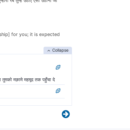
्हारा रब तुम्हें उठाए ऐसा उठाना जो
ship] for you; it is expected
Collapse
 तुमको मक़ामे महमूद तक पहुँचा दे
र आपको "मक़ामे मह़मूद[2]" प्रदान