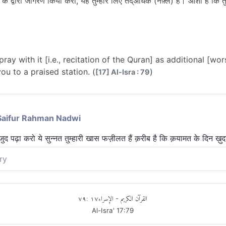
के द्वारा जागरण किया करो, यह तुम्हारे लिए तद्अधिक (नफ़्ल) है। आशा है कि तुम
ray with it [i.e., recitation of the Quran] as additional [wor
you to a praised station. (
)
[17] Al-Isra : 79
Saifur Rahman Nadwi
्जुद पढ़ा करो ये सुन्नत तुम्हारी खास फज़ीलत हैं क़रीब है कि क़यामत के दिन ख़ुदा
ry
 "तह़जुद[1]" पढ़िये। ये आपके लिए अधिक (नफ़्ल) है। संभव है आपका पालनहा
٧٩
:
١٧
الإسراء
القرآن الكريم
-
Al-Isra'
17
:
79