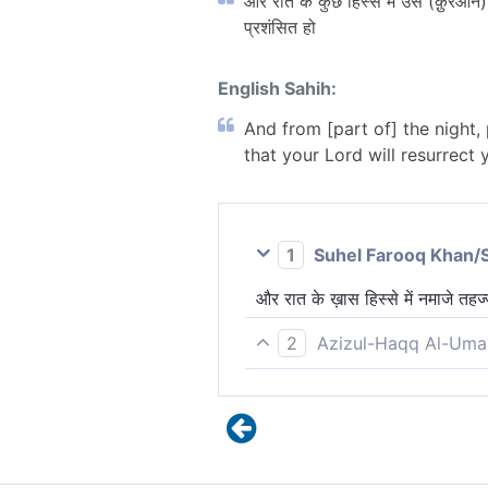
और रात के कुछ हिस्से में उस (क़ुरआन) 
प्रशंसित हो
English Sahih:
And from [part of] the night, p
that your Lord will resurrect 
1
Suhel Farooq Khan/
और रात के ख़ास हिस्से में नमाजे तहज
2
Azizul-Haqq Al-Uma
तथा आप रात के कुछ समय जागिए, फिर
कर दे।