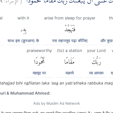
لَّكَۖ عَسٰٓى اَنْ يَّبْعَثَكَ رَبُّكَ مَقَامًا مَّحْمُوْدًا
al
with it
arise from sleep for prayer
th
فَتَهَجَّدْ
بِهِۦ
साथ इस (क़ुरआन) के
पस तहाज्जुद पढ़ा कीजिए
और कुछ 
praiseworthy
(to) a station
your Lord
رَبُّكَ
مَقَامًا
مَّحْمُودًا
महमूद पर
मक़ामे
रब आपका
ख
tahajjad bihi n
a
filatan laka 'as
a
an yab'athaka rabbuka maq
puri & Muhammad Ahmed:
Ads by Muslim Ad Network