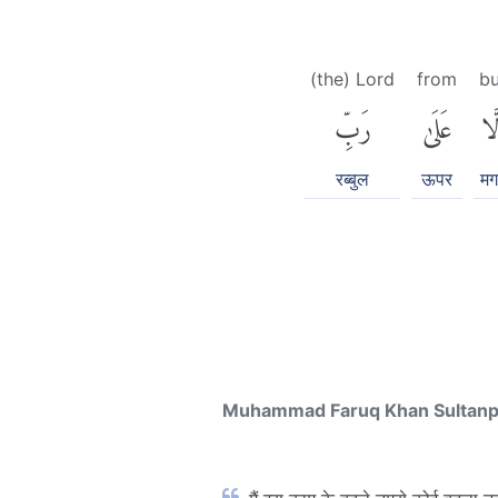
(the) Lord
from
bu
لَّا
عَلَىٰ
رَبِّ
रब्बुल
ऊपर
मग
Muhammad Faruq Khan Sultan