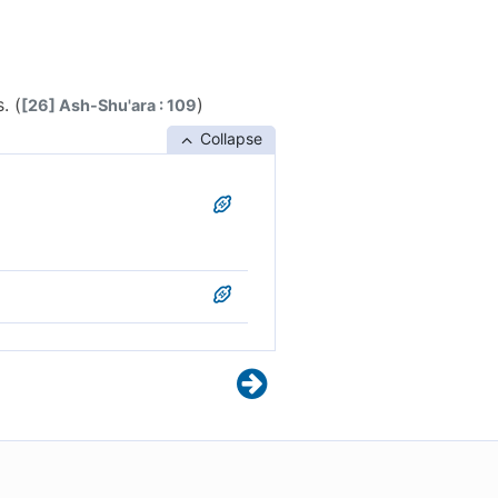
. (
)
[26] Ash-Shu'ara : 109
Collapse