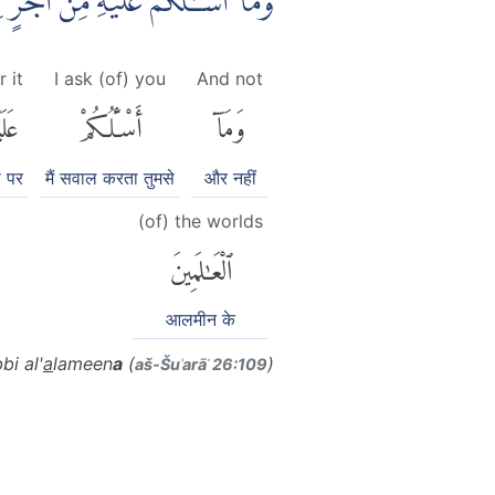
وَمَآ اَسْـَٔلُكُمْ عَلَيْهِ مِنْ اَجْ ۚ
r it
I ask (of) you
And not
وَمَآ
أَسْـَٔلُكُمْ
عَلَي
 पर
मैं सवाल करता तुमसे
और नहीं
(of) the worlds
ٱلْعَٰلَمِينَ
आलमीन के
bi al'
a
lameen
a
(
)
aš-Šuʿarāʾ 26:109