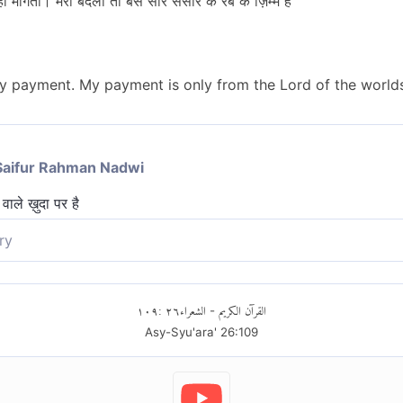
 माँगता। मेरा बदला तो बस सारे संसार के रब के ज़िम्मे है
ny payment. My payment is only from the Lord of the worlds
Saifur Rahman Nadwi
वाले ख़ुदा पर है
ry
िश्रमिक (बदला), मेरा बदला तो बस सर्वलोक के पालनहार पर है।
١٠٩
:
٢٦
الشعراء
القرآن الكريم
-
Asy-Syu'ara'
26
:
109