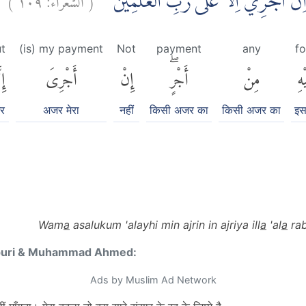
رٍۚ اِنْ اَجْرِيَ اِلَّا عَلٰى رَبِّ الْعٰلَمِيْنَ
t
(is) my payment
Not
payment
any
fo
ْهِ
مِنْ
أَجْرٍۖ
إِنْ
أَجْرِىَ
إِ
र
अजर मेरा
नहीं
किसी अजर का
किसी अजर का
इस
Wam
a
asalukum 'alayhi min ajrin in ajriya ill
a
'al
a
rab
puri & Muhammad Ahmed:
Ads by Muslim Ad Network