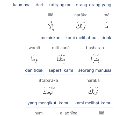
kaumnya
dari
kafir/ingkar
orang-orang yang
illā
narāka
mā
مَا
نَرَىٰكَ
إِلَّا
melainkan
kami melihatmu
tidak
wamā
mith'lanā
basharan
بَشَرًا
مِّثْلَنَا
وَمَا
dan tidak
seperti kami
seorang manusia
ittabaʿaka
narāka
نَرَىٰكَ
ٱتَّبَعَكَ
yang mengikuti kamu
kami melihat kamu
hum
alladhīna
illā