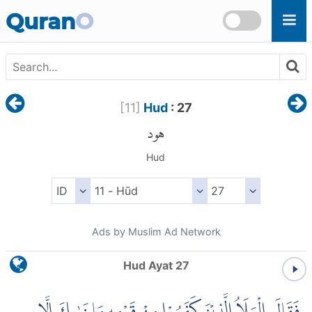
Skip to main content
Quran
O
[
11
]
Hud
: 27
هود
Hud
Ads by Muslim Ad Network
Hud Ayat 27