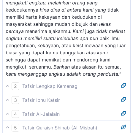
mengikuti engkau, melainkan orang yang
kedudukannya
hina dina di antara kami yang
tidak
memiliki harta kekayaan dan kedudukan di
masyarakat sehingga mudah dibujuk dan
lekas
percaya
menerima ajakanmu.
Kami
juga
tidak melihat
engkau memiliki suatu kelebihan apa pun
baik ilmu
pengetahuan, kekayaan, atau keistimewaan yang luar
biasa yang dapat kamu banggakan
atas kami
sehingga dapat memikat dan mendorong kami
mengikuti seruanmu.
Bahkan
atas alasan itu semua,
kami menganggap engkau adalah orang pendusta."
2
Tafsir Lengkap Kemenag
Pertama, para pemimpinnya berkata, "Kami
3
Tafsir Ibnu Katsir
memandang kamu sebagai manusia biasa, sederajat
Firman Allah Swt.:
saja dengan kami. Kamu tidak mempunyai kelebihan
4
Tafsir Al-Jalalain
apa-apa daripada kami, sehingga kami tidak perlu
(Maka berkatalah pemimpin-pemimpin yang kafir dari
Maka berkatalah pemimpin-pemimpin yang kafir dari
mengikuti kamu, apalagi mengakui kamu sebagai
5
Tafsir Quraish Shihab (Al-Misbah)
kaumnya,) mereka adalah terdiri dari orang-orang