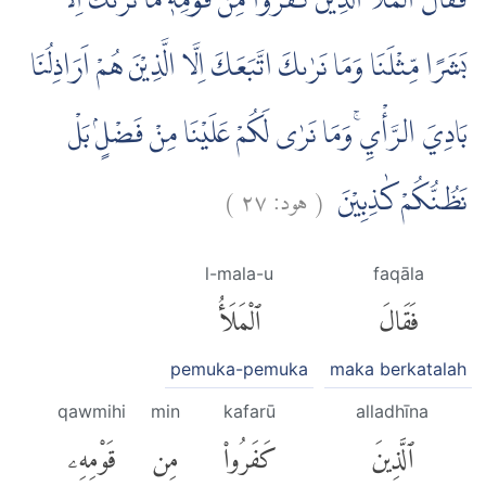
فَقَالَ الْمَلَاُ الَّذِيْنَ كَفَرُوْا مِنْ قَوْمِهٖ مَا نَرٰىكَ اِلَّا
بَشَرًا مِّثْلَنَا وَمَا نَرٰىكَ اتَّبَعَكَ اِلَّا الَّذِيْنَ هُمْ اَرَاذِلُنَا
بَادِيَ الرَّأْيِۚ وَمَا نَرٰى لَكُمْ عَلَيْنَا مِنْ فَضْلٍۢ بَلْ
)
٢٧
هود:
(
نَظُنُّكُمْ كٰذِبِيْنَ
l-mala-u
faqāla
فَقَالَ
ٱلْمَلَأُ
pemuka-pemuka
maka berkatalah
qawmihi
min
kafarū
alladhīna
ٱلَّذِينَ
كَفَرُوا۟
مِن
قَوْمِهِۦ