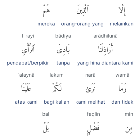
إِلَّا
ٱلَّذِينَ
هُمْ
mereka
orang-orang yang
melainkan
l-rayi
bādiya
arādhilunā
أَرَاذِلُنَا
بَادِىَ
ٱلرَّأْىِ
pendapat/berpikir
tanpa
yang hina diantara kami
ʿalaynā
lakum
narā
wamā
وَمَا
نَرَىٰ
لَكُمْ
عَلَيْنَا
atas kami
bagi kalian
kami melihat
dan tidak
bal
faḍlin
min
مِن
فَضْلٍۭ
بَلْ