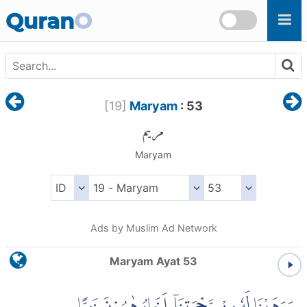
Skip to main content
Quran
O
[
19
]
Maryam
: 53
مريم
Maryam
Ads by Muslim Ad Network
Maryam Ayat 53