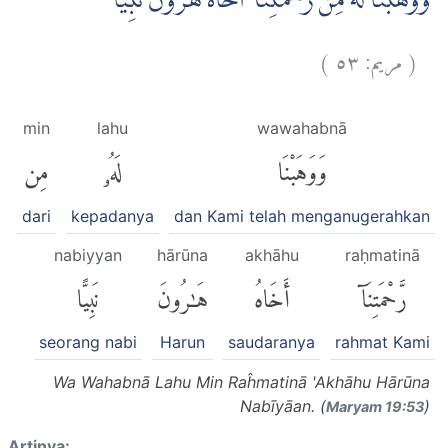
وَوَهَبْنَا لَهٗ مِنْ رَّحْمَتِنَآ اَخَاهُ هٰرُوْنَ نَبِيًّا
)
٥٣
مريم:
(
min
lahu
wawahabnā
وَوَهَبْنَا
لَهُۥ
مِن
dari
kepadanya
dan Kami telah menganugerahkan
nabiyyan
hārūna
akhāhu
raḥmatinā
رَّحْمَتِنَآ
أَخَاهُ
هَٰرُونَ
نَبِيًّا
seorang nabi
Harun
saudaranya
rahmat Kami
Wa Wahabnā Lahu Min Raĥmatinā 'Akhāhu Hārūna
Nabīyāan. (
)
Maryam 19:53
Artinya: