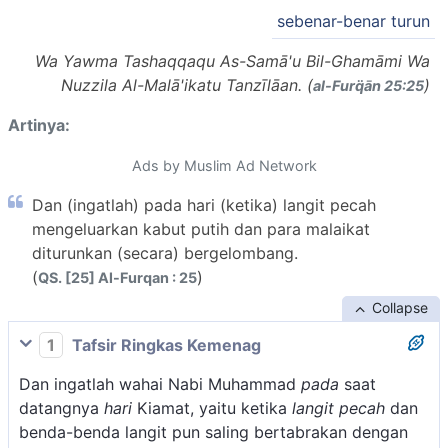
sebenar-benar turun
Wa Yawma Tashaqqaqu As-Samā'u Bil-Ghamāmi Wa
Nuzzila Al-Malā'ikatu Tanzīlāan. (
)
al-Furq̈ān 25:25
Artinya:
Ads by Muslim Ad Network
Dan (ingatlah) pada hari (ketika) langit pecah
mengeluarkan kabut putih dan para malaikat
diturunkan (secara) bergelombang.
(
)
QS. [25] Al-Furqan : 25
Collapse
1
Tafsir Ringkas Kemenag
Dan ingatlah wahai Nabi Muhammad
pada
saat
datangnya
hari
Kiamat, yaitu ketika
langit pecah
dan
benda-benda langit pun saling bertabrakan dengan