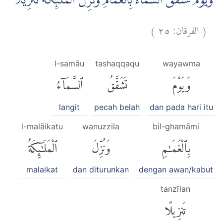
وَيَوْمَ تَشَقَّقُ السَّمَاۤءُ بِالْغَمَامِ وَنُزِّلَ الْمَلٰۤىِٕكَةُ تَنْزِيْلًا
)
٢٥
الفرقان:
(
l-samāu
tashaqqaqu
wayawma
وَيَوْمَ
تَشَقَّقُ
ٱلسَّمَآءُ
langit
pecah belah
dan pada hari itu
l-malāikatu
wanuzzila
bil-ghamāmi
بِٱلْغَمَٰمِ
وَنُزِّلَ
ٱلْمَلَٰٓئِكَةُ
malaikat
dan diturunkan
dengan awan/kabut
tanzīlan
تَنزِيلًا