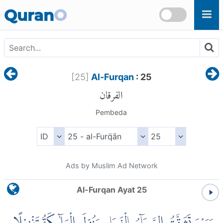
Skip to main content
Quran
O
[
25
]
Al-Furqan
: 25
الفرقان
Pembeda
Ads by Muslim Ad Network
Al-Furqan Ayat 25