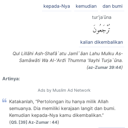
kepada-Nya
kemudian
dan bumi
tur'jaʿūna
تُرْجَعُونَ
kalian dikembalikan
Qul Lillāhi Ash-Shafā`atu Jamī`āan Lahu Mulku As-
Samāwāti Wa Al-'Arđi Thumma 'Ilayhi Turja`ūna.
(
)
az-Zumar 39:44
Artinya:
Ads by Muslim Ad Network
Katakanlah, “Pertolongan itu hanya milik Allah
semuanya. Dia memiliki kerajaan langit dan bumi.
Kemudian kepada-Nya kamu dikembalikan.”
(
)
QS. [39] Az-Zumar : 44