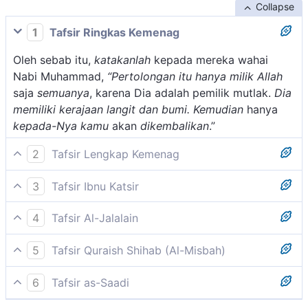
Collapse
1
Tafsir Ringkas Kemenag
Oleh sebab itu,
katakanlah
kepada mereka wahai
Nabi Muhammad,
“Pertolongan itu hanya milik Allah
saja
semuanya
, karena Dia adalah pemilik mutlak.
Dia
memiliki
kerajaan langit dan bumi. Kemudian
hanya
kepada-Nya kamu
akan
dikembalikan
.”
2
Tafsir Lengkap Kemenag
Pada ayat ini, Allah menyuruh Nabi-Nya mengatakan
3
Tafsir Ibnu Katsir
bahwa hanya kepunyaan Allah semua syafaat itu.Tak
Adapun firman Allah Swt.:
seorang pun yang dapat memberikan syafaat
4
Tafsir Al-Jalalain
melainkan dengan izin Allah seperti tersebut dalam
(Katakanlah, "Hanya kepunyaan Allahlah syafaat itu
Kepunyaan-Nya kerajaan langit dan bumi. (Az-Zumar:
firman-Nya:
5
Tafsir Quraish Shihab (Al-Misbah)
semua) maksudnya, syafaat itu khusus bagi Dia, maka
44)
Katakan pula kepada mereka, wahai Muhammad,
tiada seorang pun yang dapat memberikannya
¦Tidak ada yang dapat memberi syafaat di sisi-Nya
6
Tafsir as-Saadi
"Hak memberi segala macam syafaat hanya milik
melainkan dengan seizin Dia. (Kepunyaan-Nya
Maksudnya, Dialah Yang mengatur semuanya itu.
tanpa izin-Nya¦. (al-Baqarah/2: 255)