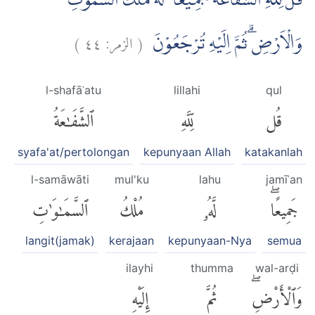
قُلْ لِّلّٰهِ الشَّفَاعَةُ جَمِيْعًا ۗ لَهٗ مُلْكُ السَّمٰوٰتِ
)
٤٤
الزمر:
(
وَالْاَرْضِۗ ثُمَّ اِلَيْهِ تُرْجَعُوْنَ
l-shafāʿatu
lillahi
qul
قُل
لِّلَّهِ
ٱلشَّفَٰعَةُ
syafa'at/pertolongan
kepunyaan Allah
katakanlah
l-samāwāti
mul'ku
lahu
jamīʿan
جَمِيعًاۖ
لَّهُۥ
مُلْكُ
ٱلسَّمَٰوَٰتِ
langit(jamak)
kerajaan
kepunyaan-Nya
semua
ilayhi
thumma
wal-arḍi
وَٱلْأَرْضِۖ
ثُمَّ
إِلَيْهِ