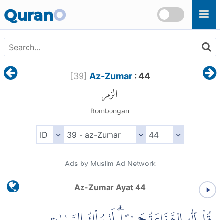
Skip to main content
Quran
O
[
39
]
Az-Zumar
: 44
الزمر
Rombongan
Ads by Muslim Ad Network
Az-Zumar Ayat 44