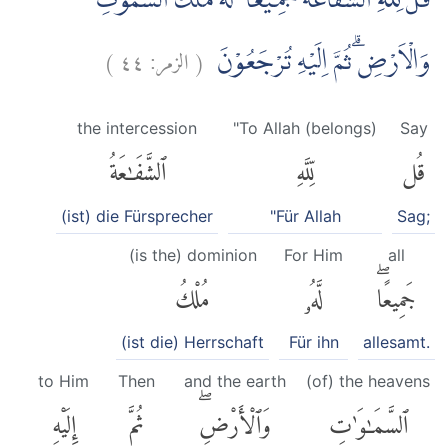
قُلْ لِّلّٰهِ الشَّفَاعَةُ جَمِيْعًا ۗ لَهٗ مُلْكُ السَّمٰوٰتِ
)
٤٤
الزمر:
(
وَالْاَرْضِۗ ثُمَّ اِلَيْهِ تُرْجَعُوْنَ
the intercession
"To Allah (belongs)
Say
قُل
لِّلَّهِ
ٱلشَّفَٰعَةُ
(ist) die Fürsprecher
"Für Allah
Sag;
(is the) dominion
For Him
all
جَمِيعًاۖ
لَّهُۥ
مُلْكُ
(ist die) Herrschaft
Für ihn
allesamt.
to Him
Then
and the earth
(of) the heavens
ٱلسَّمَٰوَٰتِ
وَٱلْأَرْضِۖ
ثُمَّ
إِلَيْهِ