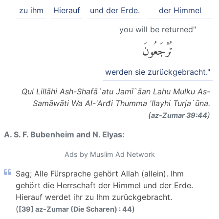
zu ihm
Hierauf
und der Erde.
der Himmel
you will be returned"
تُرْجَعُونَ
werden sie zurückgebracht."
Qul Lillāhi Ash-Shafā`atu Jamī`āan Lahu Mulku As-
Samāwāti Wa Al-'Arđi Thumma 'Ilayhi Turja`ūna.
(
)
az-Zumar 39:44
A. S. F. Bubenheim and N. Elyas:
Ads by Muslim Ad Network
Sag; Alle Fürsprache gehört Allah (allein). Ihm
gehört die Herrschaft der Himmel und der Erde.
Hierauf werdet ihr zu Ihm zurückgebracht.
(
)
[39] az-Zumar (Die Scharen) : 44