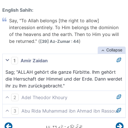
English Sahih:
Say, "To Allah belongs [the right to allow]
intercession entirely. To Him belongs the dominion
of the heavens and the earth. Then to Him you will
be returned." (
)
[39] Az-Zumar : 44
Collapse
1
Amir Zaidan
Sag; "ALLAH gehört die ganze Fürbitte. Ihm gehört
die Herrschaft der Himmel und der Erde. Dann werdet
ihr zu Ihm zurückgebracht."
2
Adel Theodor Khoury
Sprich; Alle Fürsprache gehört Gott allein. Ihm gehört
3
Abu Rida Muhammad ibn Ahmad ibn Rassoul
die Königsherrschaft der Himmel und der Erde. Dann
Sprich; "Alle Fürsprache gehört Allah. Sein ist das
werdet ihr zu Ihm zurückgebracht.
٤٤
:
٣٩
الزمر
القرآن الكريم
-