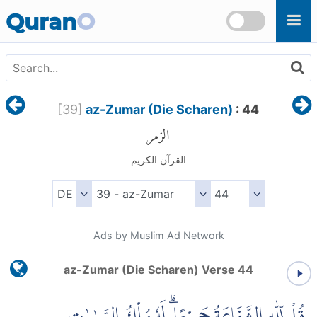
Skip to main content
Quran
O
[
39
]
az-Zumar (Die Scharen)
: 44
الزمر
القرآن الكريم
Ads by Muslim Ad Network
az-Zumar (Die Scharen) Verse 44