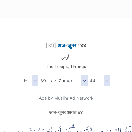
[
39
]
अज-ज़ुमर
: ४४
الزمر
The Troops, Throngs
Ads by Muslim Ad Network
अज-ज़ुमर आयत ४४
٤٤
الزمر:
(