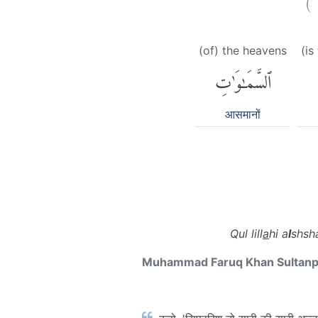
(of) the heavens
(is
ٱلسَّمَٰوَٰتِ
आसमानों
Qul lill
a
hi a
l
shsh
Muhammad Faruq Khan Sultan