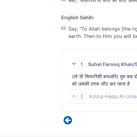
कहो, 'सिफ़ारिश तो सारी की सारी अल
English Sahih:
Say, "To Allah belongs [the r
earth. Then to Him you will be
1
Suhel Farooq Khan/
(तो भी सिफारिशी बनाओगे) तुम कह द
को उसकी तरफ लौट कर जाना है
2
Azizul-Haqq Al-Uma
आप कह दें कि अनुशंसा (सिफ़ारिश) 
जाओगे।