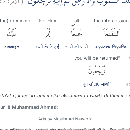
ٗ مُلْكُ السَّمٰوٰتِ وَالْاَرْضِۗ ثُمَّ اِلَيْهِ تُرْجَعُوْنَ
 the) dominion
For Him
all
the intercession
ٱلشَّفَٰعَةُ
جَمِيعًاۖ
لَّهُۥ
مُلْكُ
बादशाहत
उसी के लिए है
सारी की सारी
शफ़ाअत/ सिफ़ारिश
you will be returned"
تُرْجَعُونَ
तुम लौटाए जाओगे
तर
af
a
'atu jamee'an lahu mulku a
l
ssam
a
w
a
ti wa
a
lar
d
i thumma i
puri & Muhammad Ahmed:
Ads by Muslim Ad Network