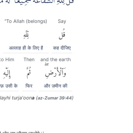
قُلْ لِّلّٰهِ الشَّفَاعَةُ جَمِيْعًا ۗ لَه
"To Allah (belongs)
Say
قُل
لِّلَّهِ
अल्लाह ही के लिए है
कह दीजिए
to Him
Then
and the earth
وَٱلْأَرْضِۖ
ثُمَّ
إِلَيْهِ
फ़ उसी के
फिर
और ज़मीन की
layhi turja'oon
a
(
)
az-Zumar 39:44