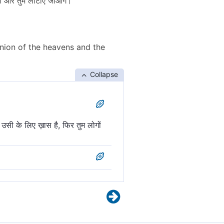
की ओर तुम लौटाए जाओगे।'
inion of the heavens and the
Collapse
उसी के लिए ख़ास है, फिर तुम लोगों
 फिर उसी की ओर तुम फिराये