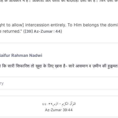
्लाह के अधिकार में है। आकाशों और धरती की बादशाही उसी की है। फिर उसी 
ight to allow] intercession entirely. To Him belongs the dom
 returned." (
)
[39] Az-Zumar : 44
Saifur Rahman Nadwi
ो कि सारी सिफारिश तो ख़ुदा के लिए ख़ास है- सारे आसमान व ज़मीन की हुकूमत 
ry
तो सब अल्लाह के अधिकार में है। उसी के लिए है आकाशों तथा धरती का राज्य।
٤٤
:
٣٩
الزمر
القرآن الكريم
-
Az-Zumar
39
:
44