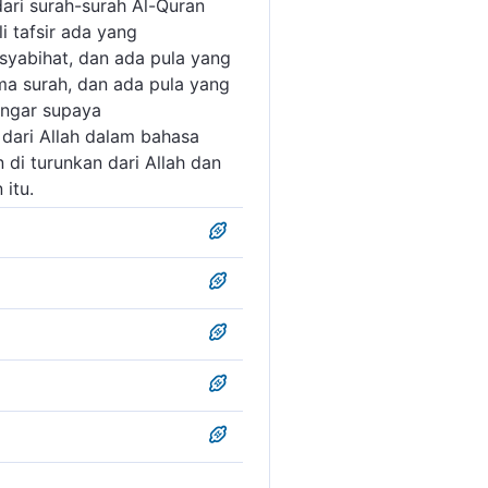
ari surah-surah Al-Quran
i tafsir ada yang
yabihat, dan ada pula yang
a surah, dan ada pula yang
engar supaya
dari Allah dalam bahasa
 di turunkan dari Allah dan
itu.
an beberapa surah lainnya.
 menelaah masalah ini pada
surah Al Baqarah ayat 1.
 dengan dua huruf eja
u, mengenai al-Qur'ân dan
oohkan misi yang dibawa