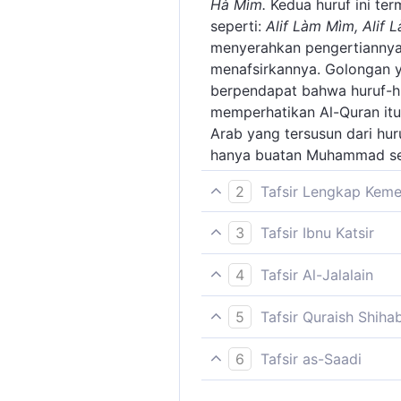
Hà Mìm.
Kedua huruf ini ter
seperti:
Alif Làm Mìm, Alif 
menyerahkan pengertiannya 
menafsirkannya. Golongan 
berpendapat bahwa huruf-hu
memperhatikan Al-Quran itu
Arab yang tersusun dari hur
hanya buatan Muhammad se
2
Tafsir Lengkap Kem
Permulaan ayat ini terdiri 
3
Tafsir Ibnu Katsir
Para ahli tafsir berbeda pe
Penjelasan mengenai huruf-h
"Al-Qur'an dan Tafsirnya" jil
4
Tafsir Al-Jalalain
(Ha Mim) hanya Allah sajal
5
Tafsir Quraish Shiha
[[43 ~ AZ-ZUKHRUF (PERHIAS
6
Tafsir as-Saadi
seperti gaya al-Qur'ân dala
Please check ayah 43:5 for 
kedudukanya di sisi Allah