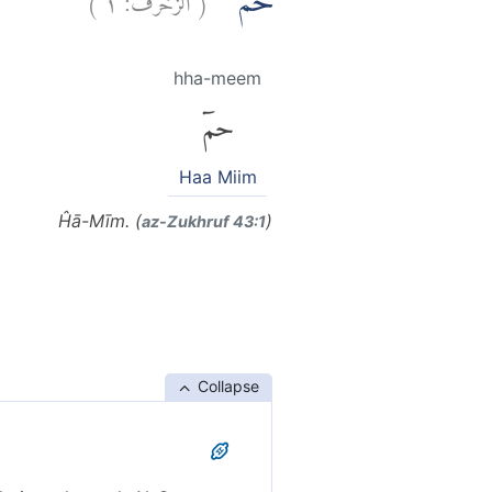
حٰمۤ ۚ
hha-meem
حمٓ
Haa Miim
Ĥā-Mīm. (
)
az-Zukhruf 43:1
Collapse