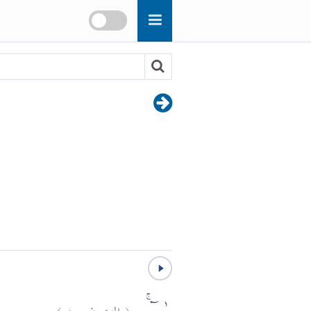
)
١
الزخرف:
(