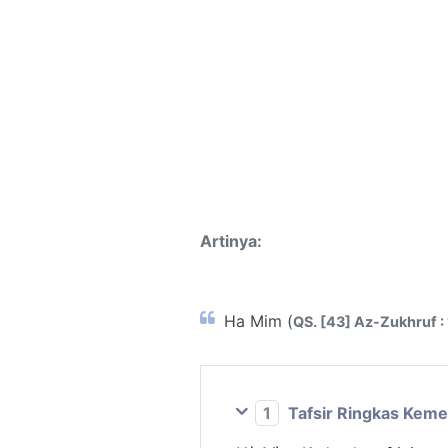
Artinya:
Ha Mim (
QS. [43] Az-Zukhruf : 
1
Tafsir Ringkas Kem