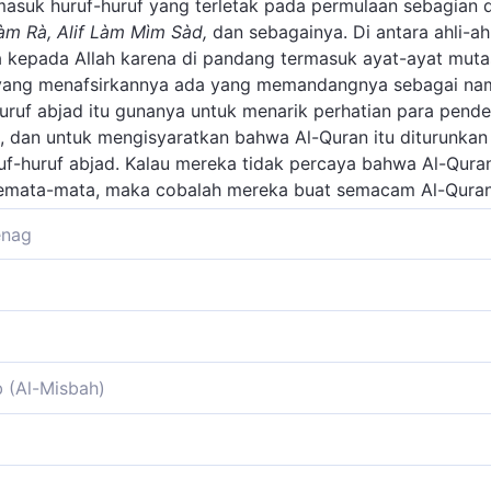
masuk huruf-huruf yang terletak pada permulaan sebagian d
Làm Rà, Alif Làm Mìm Sàd,
dan sebagainya. Di antara ahli-ahl
kepada Allah karena di pandang termasuk ayat-ayat mutas
yang menafsirkannya ada yang memandangnya sebagai nam
ruf abjad itu gunanya untuk menarik perhatian para pend
, dan untuk mengisyaratkan bahwa Al-Quran itu diturunkan 
uf-huruf abjad. Kalau mereka tidak percaya bahwa Al-Quran
mata-mata, maka cobalah mereka buat semacam Al-Quran 
enag
dari huruf-huruf hijaiah, sebagaimana terdapat pada permula
ndapat tentang maksud huruf-huruf itu. Selanjutnya silakan
uruf yang terdapat pada awal surah telah dijelaskan pada 
id I yaitu tafsir ayat pertama Surah al-Baqarah."
ah yang mengetahui arti dan maksudnya.
b (Al-Misbah)
AN) Pendahuluan: Makkiyyah, 89 ayat ~ Surat ini diawali
m mengawali beberapa surat lainnya. Disebutkan, setelah it
complete tafsir.
, dan keterangan mengenai sikap orang-orang yang mencem