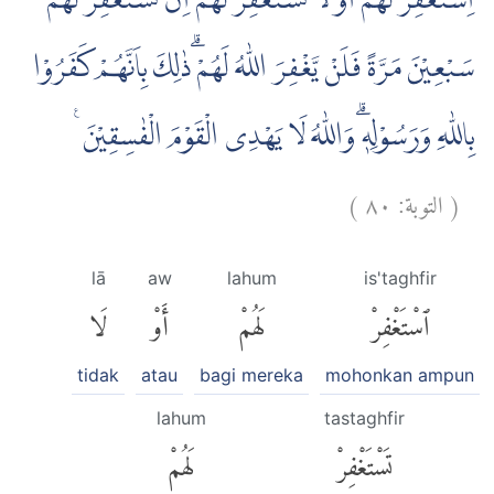
اِسْتَغْفِرْ لَهُمْ اَوْ لَا تَسْتَغْفِرْ لَهُمْۗ اِنْ تَسْتَغْفِرْ لَهُمْ
سَبْعِيْنَ مَرَّةً فَلَنْ يَّغْفِرَ اللّٰهُ لَهُمْ ۗذٰلِكَ بِاَنَّهُمْ كَفَرُوْا
بِاللّٰهِ وَرَسُوْلِهٖۗ وَاللّٰهُ لَا يَهْدِى الْقَوْمَ الْفٰسِقِيْنَ ࣖ
)
٨٠
التوبة:
(
lā
aw
lahum
is'taghfir
ٱسْتَغْفِرْ
لَهُمْ
أَوْ
لَا
tidak
atau
bagi mereka
mohonkan ampun
lahum
tastaghfir
تَسْتَغْفِرْ
لَهُمْ