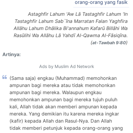
orang-orang yang fasik
Astaghfir Lahum 'Aw Lā Tastaghfir Lahum 'In
Tastaghfir Lahum Sab`īna Marratan Falan Yaghfira
Allāhu Lahum Dhālika Bi'annahum Kafarū Billāhi Wa
Rasūlihi Wa Allāhu Lā Yahdī Al-Qawma Al-Fāsiqīna.
(
)
at-Tawbah 9:80
Artinya:
Ads by Muslim Ad Network
(Sama saja) engkau (Muhammad) memohonkan
ampunan bagi mereka atau tidak memohonkan
ampunan bagi mereka. Walaupun engkau
memohonkan ampunan bagi mereka tujuh puluh
kali, Allah tidak akan memberi ampunan kepada
mereka. Yang demikian itu karena mereka ingkar
(kafir) kepada Allah dan Rasul-Nya. Dan Allah
tidak memberi petunjuk kepada orang-orang yang