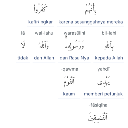
بِأَنَّهُمْ
كَفَرُوا۟
kafir/ingkar
karena sesungguhnya mereka
lā
wal-lahu
warasūlihi
bil-lahi
بِٱللَّهِ
وَرَسُولِهِۦۗ
وَٱللَّهُ
لَا
tidak
dan Allah
dan RasulNya
kepada Allah
l-qawma
yahdī
يَهْدِى
ٱلْقَوْمَ
kaum
memberi petunjuk
l-fāsiqīna
ٱلْفَٰسِقِينَ