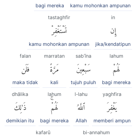
bagi mereka
kamu mohonkan ampunan
tastaghfir
in
إِن
تَسْتَغْفِرْ
kamu mohonkan ampunan
jika/kendatipun
falan
marratan
sabʿīna
lahum
لَهُمْ
سَبْعِينَ
مَرَّةً
فَلَن
maka tidak
kali
tujuh puluh
bagi mereka
dhālika
lahum
l-lahu
yaghfira
يَغْفِرَ
ٱللَّهُ
لَهُمْۚ
ذَٰلِكَ
demikian itu
bagi mereka
Allah
memberi ampun
kafarū
bi-annahum