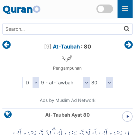
Skip to main content
Quran
O
[
9
]
At-Taubah
: 80
التوبة
Pengampunan
Ads by Muslim Ad Network
At-Taubah Ayat 80