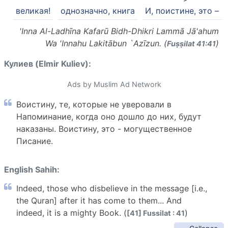
великая!
однозначно, книга
И, поистине, это –
'Inna Al-Ladhīna Kafarū Bidh-Dhikri Lammā Jā'ahum
Wa 'Innahu Lakitābun `Azīzun. (
)
Fuṣṣilat 41:41
Кулиев (Elmir Kuliev):
Ads by Muslim Ad Network
Воистину, те, которые не уверовали в
Напоминание, когда оно дошло до них, будут
наказаны. Воистину, это - могущественное
Писание.
English Sahih:
Indeed, those who disbelieve in the message [i.e.,
the Quran] after it has come to them... And
indeed, it is a mighty Book. (
)
[41] Fussilat : 41