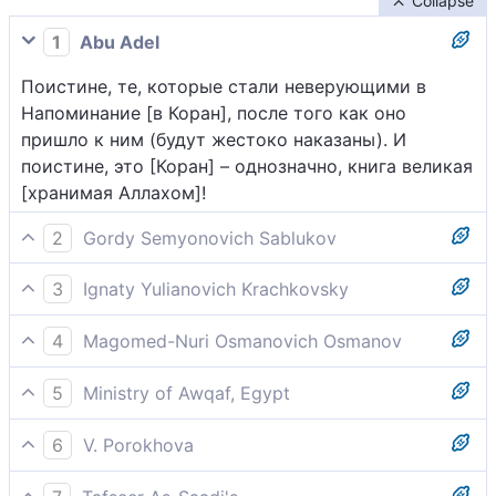
Collapse
1
Abu Adel
Поистине, те, которые стали неверующими в
Напоминание [в Коран], после того как оно
пришло к ним (будут жестоко наказаны). И
поистине, это [Коран] – однозначно, книга великая
[хранимая Аллахом]!
2
Gordy Semyonovich Sablukov
Действительно, те, которые отвергают это учение
3
Ignaty Yulianovich Krachkovsky
после того, как они пришло к ним - истинно он -
Поистине, те, которые не веруют в напоминание,
драгоценное писание;
4
Magomed-Nuri Osmanovich Osmanov
после того как оно пришло к ним... Поистине, это
Воистину, тех, которые не уверовали в Коран,
- книга великая!
5
Ministry of Awqaf, Egypt
когда он был прочитан, а он - великое Писание,
Поистине, для тех, которые отрицали
[Мы подвергнем наказанию].
6
V. Porokhova
Благородный Коран и не уверовали в него, когда
(Не скроются от Нас и те), Кто отвергает
он был передан им, не размышляя над ним,