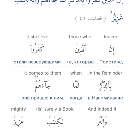
اِنَّ الَّذِيْنَ كَفَرُوْا بِالذِّكْرِ لَمَّا جَاۤءَهُمْ ۗوَاِنَّهٗ لَكِتٰبٌ
)
٤١
فصلت:
(
عَزِيْزٌ ۙ
disbelieve
those who
Indeed
إِنَّ
ٱلَّذِينَ
كَفَرُوا۟
стали неверующими
те, которые
Поистине,
it comes to them
when
in the Reminder
بِٱلذِّكْرِ
لَمَّا
جَآءَهُمْۖ
оно пришло к ним.
когда
в Напоминание
mighty
(is) surely a Book
And indeed it
وَإِنَّهُۥ
لَكِتَٰبٌ
عَزِيزٌ