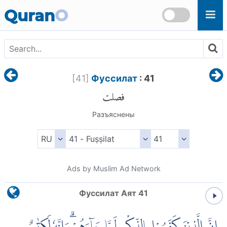
Skip to main content
Quran
O
[
41
]
Фуссилат
: 41
فصلت
Разъяснены
Ads by Muslim Ad Network
Фуссилат Аят 41