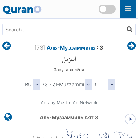
Skip to main content
Quran
O
[
73
]
Аль-Муззаммиль
: 3
المزمل
Закутавшийся
Ads by Muslim Ad Network
Аль-Муззаммиль Аят 3
)
٣
المزمل:
(