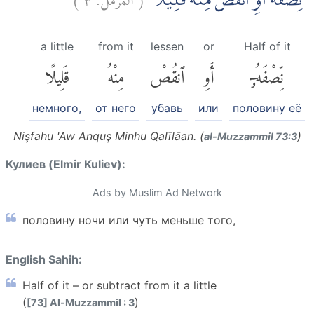
نِّصْفَهٗٓ اَوِ انْقُصْ مِنْهُ قَلِيْلًاۙ
a little
from it
lessen
or
Half of it
نِّصْفَهُۥٓ
أَوِ
ٱنقُصْ
مِنْهُ
قَلِيلًا
немного,
от него
убавь
или
половину её
Nişfahu 'Aw Anquş Minhu Qalīlāan. (
)
al-Muzzammil 73:3
Кулиев (Elmir Kuliev):
Ads by Muslim Ad Network
половину ночи или чуть меньше того,
English Sahih:
Half of it – or subtract from it a little
(
)
[73] Al-Muzzammil : 3