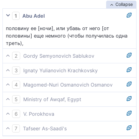
Collapse
1
Abu Adel
половину ее [ночи], или убавь от него [от
половины] еще немного (чтобы получилась одна
треть),
2
Gordy Semyonovich Sablukov
Половины ее: или убавь из этого немного,
3
Ignaty Yulianovich Krachkovsky
половину ее, или убавь от этого немного,
4
Magomed-Nuri Osmanovich Osmanov
половину ночи или чуть меньше того,
5
Ministry of Awqaf, Egypt
половину ночи или немного меньше, до одной
6
V. Porokhova
трети ночи,
То половину, иль немногим меньше,
7
Tafseer As-Saadi's