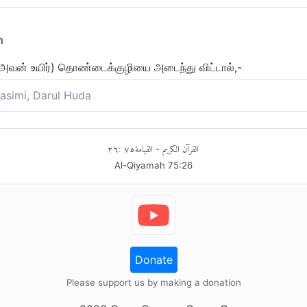
n
வன் உயிர்) தொண்டைக்குழியை அடைந்து விட்டால்,-
asimi, Darul Huda
ைத்தலுக்காகவும் பாவங்களுக்காகவும் தாங்கள் தண்டிக்கப்பட மா
்) உயிர் (பிரிகின்ற நேரத்தில் அது) தொண்டைக் குழியை அடைந்தால
٢٦
:
٧٥
القيامة
القرآن الكريم
-
Al-Qiyamah
75
:
26
Donate
Please support us by making a donation