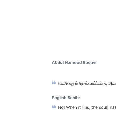
Abdul Hameed Baqavi:
(எவனேனும் நோய்வாய்ப்பட்டு, அவ
English Sahih:
No! When it [i.e., the soul] h