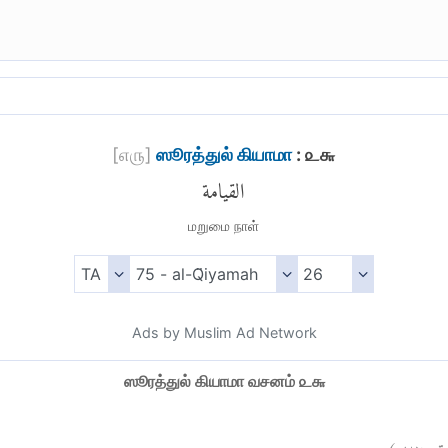
[
௭௫
]
ஸூரத்துல் கியாமா
: ௨௬
القيامة
மறுமை நாள்
Ads by Muslim Ad Network
ஸூரத்துல் கியாமா வசனம் ௨௬
)
٢٦
مة