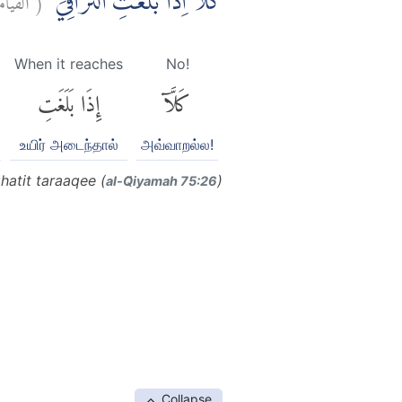
كَلَّآ اِذَا بَلَغَتِ التَّرَاقِيَۙ
When it reaches
No!
كَلَّآ
إِذَا بَلَغَتِ
உயிர் அடைந்தால்
அவ்வாறல்ல!
hatit taraaqee (
)
al-Q̈iyamah 75:26
Collapse