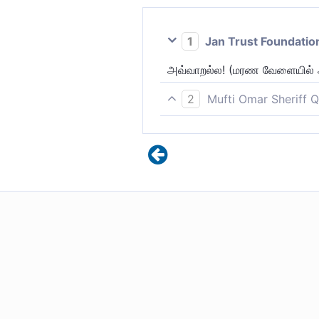
1
Jan Trust Foundatio
அவ்வாறல்ல! (மரண வேளையில் அ
2
Mufti Omar Sheriff Q
அவ்வாறல்ல! (-தங்களின் இணைவ
எண்ணுவது போல் அல்ல. பாவியின