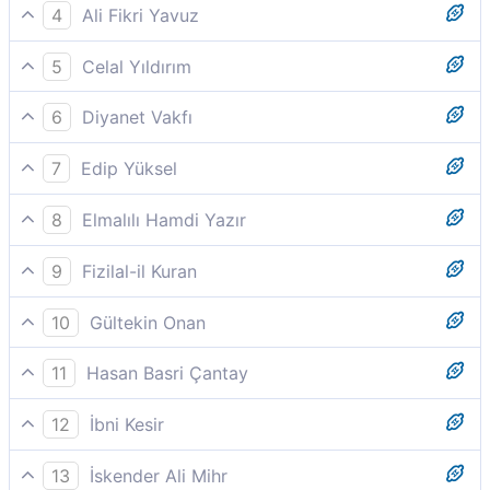
Eyke halkı da, gönderilen (peygamber)leri yalanladı.
4
Ali Fikri Yavuz
Eyke (adındaki yerin) halkı gönderilen peygamberleri
5
Celal Yıldırım
tekzip etti.
Eykeli´ler (=Ormanda eyleşen Şuâyb Peygamber´in
6
Diyanet Vakfı
gönderildiği kavim) de peygamberleri yalanladılar.
Eyke halkı da peygamberleri yalancılıkla suçladı.
7
Edip Yüksel
Eyke halkı da elçileri yalanladı.
8
Elmalılı Hamdi Yazır
Eyke halkı da peygamberleri yalancılıkla itham etti.
9
Fizilal-il Kuran
Eyke halkı da peygamberlerini yalanladılar.
10
Gültekin Onan
Eyke halkı da, gönderilen (peygamber)leri yalanladı.
11
Hasan Basri Çantay
Eyke yârânı da (gönderilen) peygamberleri tekzîb
12
İbni Kesir
etmişdir.
Eyke halkı da peygamberleri yalanladı.
13
İskender Ali Mihr