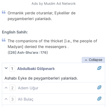
Ads by Muslim Ad Network
Ormanlık yerde oturanlar, Eykeliler de
peygamberleri yalanladı.
English Sahih:
The companions of the thicket [i.e., the people of
Madyan] denied the messengers .
(
)
[26] Ash-Shu'ara : 176
Collapse
1
Abdulbaki Gölpınarlı
Ashabı Eyke de peygamberleri yalanladı.
2
Adem Uğur
Eyke halkı da peygamberleri yalancılıkla suçladı.
3
Ali Bulaç