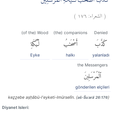
كَذَّبَ اَصْحٰبُ لْـَٔيْكَةِ الْمُرْسَلِيْنَ ۖ
)
١٧٦
الشعراء:
(
(of the) Wood
(the) companions
Denied
كَذَّبَ
أَصْحَٰبُ
لْـَٔيْكَةِ
Eyke
halkı
yalanladı
the Messengers
ٱلْمُرْسَلِينَ
gönderilen elçileri
keẕẕebe aṣḥâbü-l'eyketi-lmürselîn. (
)
aš-Šuʿarāʾ 26:176
Diyanet Isleri: